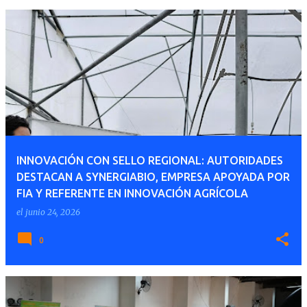
INNOVACIÓN CON SELLO REGIONAL: AUTORIDADES
DESTACAN A SYNERGIABIO, EMPRESA APOYADA POR
FIA Y REFERENTE EN INNOVACIÓN AGRÍCOLA
el
junio 24, 2026
0