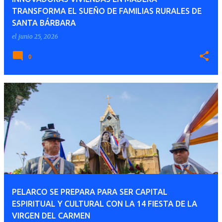
TRANSFORMA EL SUEÑO DE FAMILIAS RURALES DE
SANTA BÁRBARA
el
junio 25, 2026
0
PELARCO SE PREPARA PARA SER CAPITAL
ESPIRITUAL Y CULTURAL CON LA 14 FIESTA DE LA
VIRGEN DEL CARMEN