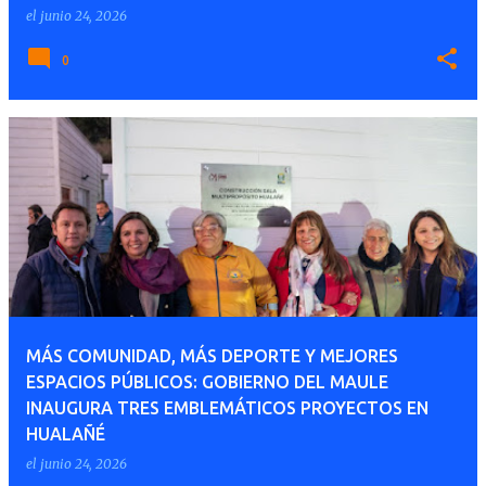
el
junio 24, 2026
0
MÁS COMUNIDAD, MÁS DEPORTE Y MEJORES
ESPACIOS PÚBLICOS: GOBIERNO DEL MAULE
INAUGURA TRES EMBLEMÁTICOS PROYECTOS EN
HUALAÑÉ
el
junio 24, 2026