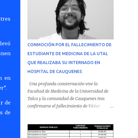
 tres
elevó
CONMOCIÓN POR EL FALLECIMIENTO DE
únen
ESTUDIANTE DE MEDICINA DE LA UTAL
QUE REALIZABA SU INTERNADO EN
HOSPITAL DE CAUQUENES
n en
Una profunda consternación vive la
r”.
Facultad de Medicina de la Universidad de
Talca y la comunidad de Cauquenes tras
ir de
confirmarse el fallecimiento de Víctor
es de
Villena Pavez, estudiante de medicina que
realizaba su internado en el Hospital de
Cauquenes. De acuerdo con los antecedentes
conocidos, el joven se presentó a cumplir su