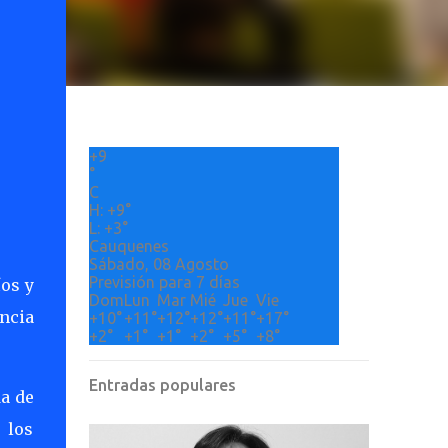
+
9
°
C
H:
+
9°
L:
+
3°
Cauquenes
Sábado, 08 Agosto
Previsión para 7 días
íos y
Dom
Lun
Mar
Mié
Jue
Vie
ncia
+
10°
+
11°
+
12°
+
12°
+
11°
+
17°
+
2°
+
1°
+
1°
+
2°
+
5°
+
8°
Entradas populares
da de
 los