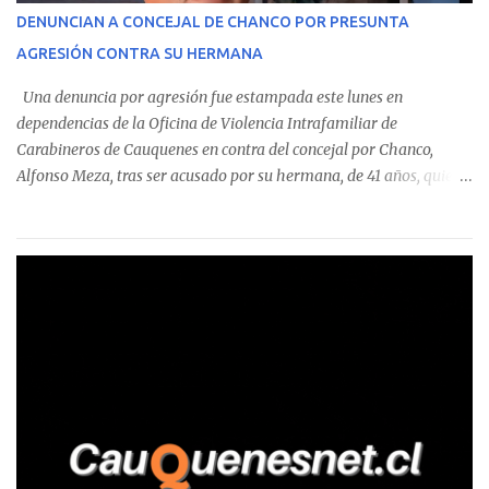
corresponde a un funcionario de la Municipalidad de Chanco,
DENUNCIAN A CONCEJAL DE CHANCO POR PRESUNTA
sumándose a otras comunas del Maule donde también se
AGRESIÓN CONTRA SU HERMANA
detectaron incumplimientos a la normativa vigente. El informe
precisa que la mayor cantidad de dinero apostado se registró en
Una denuncia por agresión fue estampada este lunes en
Talca, donde...
dependencias de la Oficina de Violencia Intrafamiliar de
Carabineros de Cauquenes en contra del concejal por Chanco,
Alfonso Meza, tras ser acusado por su hermana, de 41 años, quien
aseguró haber sido víctima de un violento episodio en un predio
agrícola familiar. Según consta en el parte policial, la denunciante
relató que los hechos ocurrieron cerca de las 11:30 horas en el
fundo San Baldomero, ubicado en el sector Dollimbuta, comuna de
Pelluhue. Allí, mientras se encontraba junto a su madre y su hijo
entregando recomendaciones a los trabajadores de la plantación
de frutillas, habría sostenido una discusión con su hermano, quien
permanecía en el lugar a bordo de una camioneta. De acuerdo con
la declaración, tras recriminarle por intervenir con los
trabajadores, el edil descendió del vehículo y, en medio de la
confrontación, la habría tomado de los hombros, empujado al