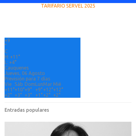
TARIFARIO SERVEL 2025
n
t
a
r
+
9
i
°
o
C
H:
+
11°
s
L:
+
4°
Cauquenes
Jueves, 06 Agosto
Previsión para 7 días
Vie
Sáb
Dom
Lun
Mar
Mié
+
11°
+
10°
+
9°
+
9°
+
12°
+
12°
+
2°
+
3°
+
3°
+
1°
+
2°
+
2°
Entradas populares