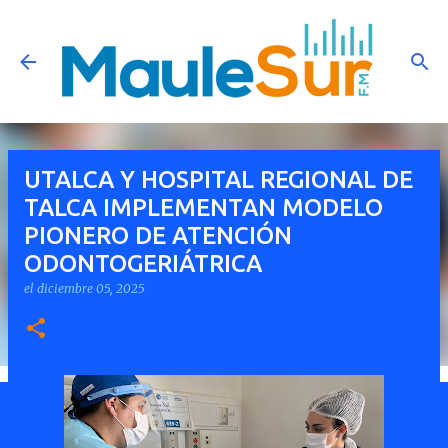
Ir al contenido principal
UTALCA Y HOSPITAL REGIONAL DE
TALCA IMPLEMENTAN MODELO
PIONERO DE ATENCIÓN
ODONTOGERIÁTRICA
el
diciembre 05, 2025