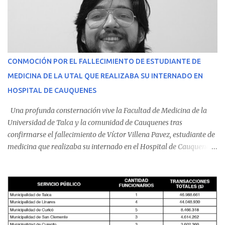
CONMOCIÓN POR EL FALLECIMIENTO DE ESTUDIANTE DE
MEDICINA DE LA UTAL QUE REALIZABA SU INTERNADO EN
HOSPITAL DE CAUQUENES
Una profunda consternación vive la Facultad de Medicina de la
Universidad de Talca y la comunidad de Cauquenes tras
confirmarse el fallecimiento de Víctor Villena Pavez, estudiante de
medicina que realizaba su internado en el Hospital de Cauquenes.
De acuerdo con los antecedentes conocidos, el joven se presentó a
cumplir su jornada en el recinto asistencial manifestando
malestares físicos. Dada la complejidad de su estado de salud, el
equipo médico determinó su traslado de urgencia al Hospital
Regional de Talca y dado la urgencia la ambulancia partió hacia
Talca con escolta de Carabineros. En medio del traslado, el