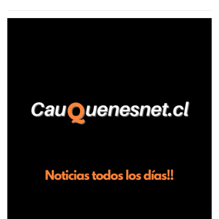
agrícola familiar. Según consta en el parte policial, la denunciante
relató que los hechos ocurrieron cerca de las 11:30 horas en el
fundo San Baldomero, ubicado en el sector Dollimbuta, comuna de
Pelluhue. Allí, mientras se encontraba junto a su madre y su hijo
entregando recomendaciones a los trabajadores de la plantación
de frutillas, habría sostenido una discusión con su hermano, quien
permanecía en el lugar a bordo de una camioneta. De acuerdo con
la declaración, tras recriminarle por intervenir con los
trabajadores, el edil descendió del vehículo y, en medio de la
confrontación, la habría tomado de los hombros, empujado al
suelo y agredido con golpes de pies y manos, mientr...