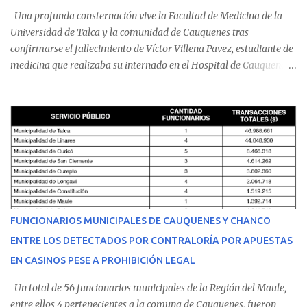
Una profunda consternación vive la Facultad de Medicina de la
Universidad de Talca y la comunidad de Cauquenes tras
confirmarse el fallecimiento de Víctor Villena Pavez, estudiante de
medicina que realizaba su internado en el Hospital de Cauquenes.
De acuerdo con los antecedentes conocidos, el joven se presentó a
cumplir su jornada en el recinto asistencial manifestando
malestares físicos. Dada la complejidad de su estado de salud, el
equipo médico determinó su traslado de urgencia al Hospital
Regional de Talca y dado la urgencia la ambulancia partió hacia
Talca con escolta de Carabineros. En medio del traslado, el
estudiante de medicina de 25 años, se agravó y pese a los esfuerzos
del personal de emergencia terminó falleciendo, sin alcanzar a
recibir atención especializada en el centro de destino. Apenas se
FUNCIONARIOS MUNICIPALES DE CAUQUENES Y CHANCO
conoció la gravedad de su condición, sus padres —residentes en
ENTRE LOS DETECTADOS POR CONTRALORÍA POR APUESTAS
Villarrica— se trasladaron a Cauquenes con la esperanza de una
EN CASINOS PESE A PROHIBICIÓN LEGAL
evolución favorable. No obstante, alrededo...
Un total de 56 funcionarios municipales de la Región del Maule,
entre ellos 4 pertenecientes a la comuna de Cauquenes, fueron