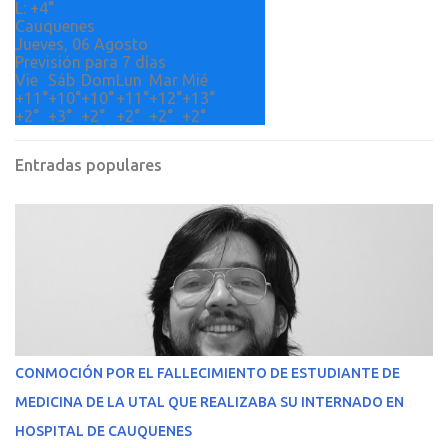
L:
+
4°
Cauquenes
Jueves, 06 Agosto
Previsión para 7 días
Vie
Sáb
Dom
Lun
Mar
Mié
+
11°
+
10°
+
10°
+
11°
+
12°
+
13°
+
2°
+
3°
+
2°
+
2°
+
2°
+
2°
Entradas populares
CONMOCIÓN POR EL FALLECIMIENTO DE ESTUDIANTE DE
MEDICINA DE LA UTAL QUE REALIZABA SU INTERNADO EN
HOSPITAL DE CAUQUENES