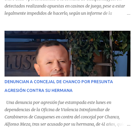
detectados realizando apuestas en casinos de juego, pese a estar
legalmente impedidos de hacerlo, según un informe de la
Contraloría General de la República . Los antecedentes forman
parte del Consolidado de Información Circular (CIC) N° 20, el cual
estableció que estos funcionarios —quienes administran o
custodian fondos públicos— efectuaron transacciones por un
monto total de $116.075.918 entre enero de 2024 y junio de 2025.
En el detalle regional, se indica que en la comuna de Cauquenes se
identificó a cuatro funcionarios involucrados en este tipo de
operaciones. Asimismo, se precisa que uno de los casos
corresponde a un funcionario de la Municipalidad de Chanco,
DENUNCIAN A CONCEJAL DE CHANCO POR PRESUNTA
sumándose a otras comunas del Maule donde también se
AGRESIÓN CONTRA SU HERMANA
detectaron incumplimientos a la normativa vigente. El informe
precisa que la mayor cantidad de dinero apostado se registró en
Una denuncia por agresión fue estampada este lunes en
Talca, donde...
dependencias de la Oficina de Violencia Intrafamiliar de
Carabineros de Cauquenes en contra del concejal por Chanco,
Alfonso Meza, tras ser acusado por su hermana, de 41 años, quien
aseguró haber sido víctima de un violento episodio en un predio