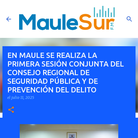
Ir al contenido principal
EN MAULE SE REALIZA LA
PRIMERA SESIÓN CONJUNTA DEL
CONSEJO REGIONAL DE
SEGURIDAD PÚBLICA Y DE
PREVENCIÓN DEL DELITO
el
julio 11, 2025