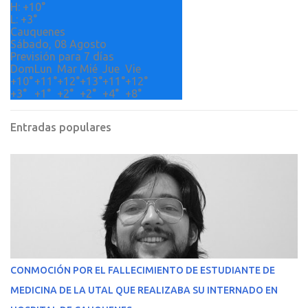
H:
+
10°
s
L:
+
3°
Cauquenes
Sábado, 08 Agosto
Previsión para 7 días
Dom
Lun
Mar
Mié
Jue
Vie
+
10°
+
11°
+
12°
+
13°
+
11°
+
12°
+
3°
+
1°
+
2°
+
2°
+
4°
+
8°
Entradas populares
CONMOCIÓN POR EL FALLECIMIENTO DE ESTUDIANTE DE
MEDICINA DE LA UTAL QUE REALIZABA SU INTERNADO EN