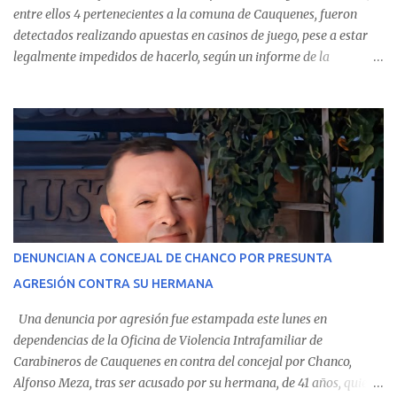
entre ellos 4 pertenecientes a la comuna de Cauquenes, fueron
detectados realizando apuestas en casinos de juego, pese a estar
legalmente impedidos de hacerlo, según un informe de la
Contraloría General de la República . Los antecedentes forman
parte del Consolidado de Información Circular (CIC) N° 20, el cual
estableció que estos funcionarios —quienes administran o
custodian fondos públicos— efectuaron transacciones por un
monto total de $116.075.918 entre enero de 2024 y junio de 2025.
En el detalle regional, se indica que en la comuna de Cauquenes se
identificó a cuatro funcionarios involucrados en este tipo de
operaciones. Asimismo, se precisa que uno de los casos
corresponde a un funcionario de la Municipalidad de Chanco,
DENUNCIAN A CONCEJAL DE CHANCO POR PRESUNTA
sumándose a otras comunas del Maule donde también se
AGRESIÓN CONTRA SU HERMANA
detectaron incumplimientos a la normativa vigente. El informe
precisa que la mayor cantidad de dinero apostado se registró en
Una denuncia por agresión fue estampada este lunes en
Talca, donde...
dependencias de la Oficina de Violencia Intrafamiliar de
Carabineros de Cauquenes en contra del concejal por Chanco,
Alfonso Meza, tras ser acusado por su hermana, de 41 años, quien