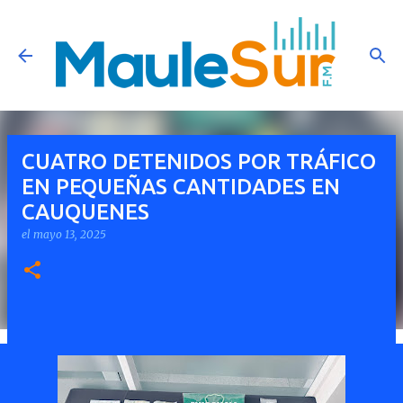
Ir al contenido principal
CUATRO DETENIDOS POR TRÁFICO
EN PEQUEÑAS CANTIDADES EN
CAUQUENES
el
mayo 13, 2025