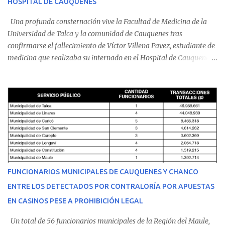
HOSPITAL DE CAUQUENES
Una profunda consternación vive la Facultad de Medicina de la
Universidad de Talca y la comunidad de Cauquenes tras
confirmarse el fallecimiento de Víctor Villena Pavez, estudiante de
medicina que realizaba su internado en el Hospital de Cauquenes.
De acuerdo con los antecedentes conocidos, el joven se presentó a
cumplir su jornada en el recinto asistencial manifestando
malestares físicos. Dada la complejidad de su estado de salud, el
equipo médico determinó su traslado de urgencia al Hospital
Regional de Talca y dado la urgencia la ambulancia partió hacia
Talca con escolta de Carabineros. En medio del traslado, el
estudiante de medicina de 25 años, se agravó y pese a los esfuerzos
del personal de emergencia terminó falleciendo, sin alcanzar a
recibir atención especializada en el centro de destino. Apenas se
FUNCIONARIOS MUNICIPALES DE CAUQUENES Y CHANCO
conoció la gravedad de su condición, sus padres —residentes en
ENTRE LOS DETECTADOS POR CONTRALORÍA POR APUESTAS
Villarrica— se trasladaron a Cauquenes con la esperanza de una
EN CASINOS PESE A PROHIBICIÓN LEGAL
evolución favorable. No obstante, alrededo...
Un total de 56 funcionarios municipales de la Región del Maule,