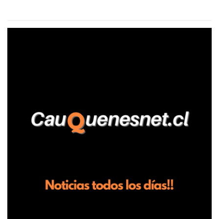
aseguró haber sido víctima de un violento episodio en un predio
agrícola familiar. Según consta en el parte policial, la denunciante
relató que los hechos ocurrieron cerca de las 11:30 horas en el
fundo San Baldomero, ubicado en el sector Dollimbuta, comuna de
Pelluhue. Allí, mientras se encontraba junto a su madre y su hijo
entregando recomendaciones a los trabajadores de la plantación
de frutillas, habría sostenido una discusión con su hermano, quien
permanecía en el lugar a bordo de una camioneta. De acuerdo con
la declaración, tras recriminarle por intervenir con los
trabajadores, el edil descendió del vehículo y, en medio de la
confrontación, la habría tomado de los hombros, empujado al
suelo y agredido con golpes de pies y manos, mientr...