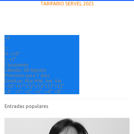
TARIFARIO SERVEL 2025
n
t
a
r
+
9
i
°
o
C
H:
+
10°
s
L:
+
3°
Cauquenes
Sábado, 08 Agosto
Previsión para 7 días
Dom
Lun
Mar
Mié
Jue
Vie
+
10°
+
11°
+
12°
+
13°
+
11°
+
12°
+
3°
+
1°
+
2°
+
2°
+
4°
+
8°
Entradas populares