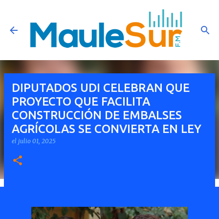
Ir al contenido principal
DIPUTADOS UDI CELEBRAN QUE
PROYECTO QUE FACILITA
CONSTRUCCIÓN DE EMBALSES
AGRÍCOLAS SE CONVIERTA EN LEY
el
julio 01, 2025