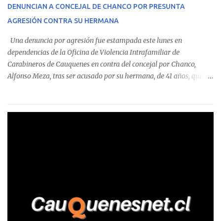
corresponde a un funcionario de la Municipalidad de Chanco,
DENUNCIAN A CONCEJAL DE CHANCO POR PRESUNTA
sumándose a otras comunas del Maule donde también se
AGRESIÓN CONTRA SU HERMANA
detectaron incumplimientos a la normativa vigente. El informe
precisa que la mayor cantidad de dinero apostado se registró en
Una denuncia por agresión fue estampada este lunes en
Talca, donde...
dependencias de la Oficina de Violencia Intrafamiliar de
Carabineros de Cauquenes en contra del concejal por Chanco,
Alfonso Meza, tras ser acusado por su hermana, de 41 años, quien
aseguró haber sido víctima de un violento episodio en un predio
agrícola familiar. Según consta en el parte policial, la denunciante
relató que los hechos ocurrieron cerca de las 11:30 horas en el
fundo San Baldomero, ubicado en el sector Dollimbuta, comuna de
Pelluhue. Allí, mientras se encontraba junto a su madre y su hijo
entregando recomendaciones a los trabajadores de la plantación
de frutillas, habría sostenido una discusión con su hermano, quien
permanecía en el lugar a bordo de una camioneta. De acuerdo con
la declaración, tras recriminarle por intervenir con los
trabajadores, el edil descendió del vehículo y, en medio de la
confrontación, la habría tomado de los hombros, empujado al
suelo y agredido con golpes de pies y manos, mientr...