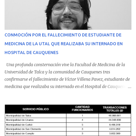
CONMOCIÓN POR EL FALLECIMIENTO DE ESTUDIANTE DE
MEDICINA DE LA UTAL QUE REALIZABA SU INTERNADO EN
HOSPITAL DE CAUQUENES
Una profunda consternación vive la Facultad de Medicina de la
Universidad de Talca y la comunidad de Cauquenes tras
confirmarse el fallecimiento de Víctor Villena Pavez, estudiante de
medicina que realizaba su internado en el Hospital de Cauquenes.
De acuerdo con los antecedentes conocidos, el joven se presentó a
cumplir su jornada en el recinto asistencial manifestando
malestares físicos. Dada la complejidad de su estado de salud, el
equipo médico determinó su traslado de urgencia al Hospital
Regional de Talca y dado la urgencia la ambulancia partió hacia
Talca con escolta de Carabineros. En medio del traslado, el