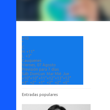
+
10
°
C
H:
+
11°
L:
+
3°
Cauquenes
Viernes, 07 Agosto
Previsión para 7 días
Sáb
Dom
Lun
Mar
Mié
Jue
+
10°
+
10°
+
11°
+
12°
+
13°
+
12°
+
3°
+
2°
+
1°
+
2°
+
2°
+
5°
Entradas populares