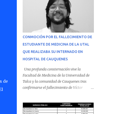
CONMOCIÓN POR EL FALLECIMIENTO DE
ESTUDIANTE DE MEDICINA DE LA UTAL
QUE REALIZABA SU INTERNADO EN
HOSPITAL DE CAUQUENES
Una profunda consternación vive la
Facultad de Medicina de la Universidad de
s de
Talca y la comunidad de Cauquenes tras
confirmarse el fallecimiento de Víctor
El
Villena Pavez, estudiante de medicina que
realizaba su internado en el Hospital de
Cauquenes. De acuerdo con los antecedentes
conocidos, el joven se presentó a cumplir su