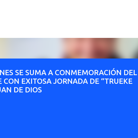
Ir al contenido principal
ENES SE SUMA A CONMEMORACIÓN DEL
E CON EXITOSA JORNADA DE “TRUEKE
UAN DE DIOS