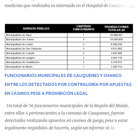
medicina que realizaba su internado en el Hospital de Cauquenes.
De acuerdo con los antecedentes conocidos, el joven se presentó a
cumplir su jornada en el recinto asistencial manifestando
malestares físicos. Dada la complejidad de su estado de salud, el
equipo médico determinó su traslado de urgencia al Hospital
Regional de Talca y dado la urgencia la ambulancia partió hacia
Talca con escolta de Carabineros. En medio del traslado, el
estudiante de medicina de 25 años, se agravó y pese a los esfuerzos
del personal de emergencia terminó falleciendo, sin alcanzar a
recibir atención especializada en el centro de destino. Apenas se
FUNCIONARIOS MUNICIPALES DE CAUQUENES Y CHANCO
conoció la gravedad de su condición, sus padres —residentes en
ENTRE LOS DETECTADOS POR CONTRALORÍA POR APUESTAS
Villarrica— se trasladaron a Cauquenes con la esperanza de una
EN CASINOS PESE A PROHIBICIÓN LEGAL
evolución favorable. No obstante, alrededo...
Un total de 56 funcionarios municipales de la Región del Maule,
entre ellos 4 pertenecientes a la comuna de Cauquenes, fueron
detectados realizando apuestas en casinos de juego, pese a estar
legalmente impedidos de hacerlo, según un informe de la
Contraloría General de la República . Los antecedentes forman