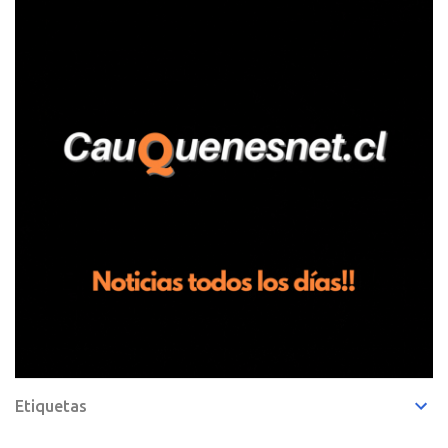
Pelluhue. Allí, mientras se encontraba junto a su madre y su hijo
entregando recomendaciones a los trabajadores de la plantación
de frutillas, habría sostenido una discusión con su hermano, quien
permanecía en el lugar a bordo de una camioneta. De acuerdo con
la declaración, tras recriminarle por intervenir con los
trabajadores, el edil descendió del vehículo y, en medio de la
confrontación, la habría tomado de los hombros, empujado al
suelo y agredido con golpes de pies y manos, mientr...
Etiquetas