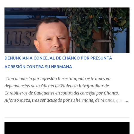
parte del Consolidado de Información Circular (CIC) N° 20, el cual
estableció que estos funcionarios —quienes administran o
custodian fondos públicos— efectuaron transacciones por un
monto total de $116.075.918 entre enero de 2024 y junio de 2025.
En el detalle regional, se indica que en la comuna de Cauquenes se
identificó a cuatro funcionarios involucrados en este tipo de
operaciones. Asimismo, se precisa que uno de los casos
corresponde a un funcionario de la Municipalidad de Chanco,
DENUNCIAN A CONCEJAL DE CHANCO POR PRESUNTA
sumándose a otras comunas del Maule donde también se
AGRESIÓN CONTRA SU HERMANA
detectaron incumplimientos a la normativa vigente. El informe
precisa que la mayor cantidad de dinero apostado se registró en
Una denuncia por agresión fue estampada este lunes en
Talca, donde...
dependencias de la Oficina de Violencia Intrafamiliar de
Carabineros de Cauquenes en contra del concejal por Chanco,
Alfonso Meza, tras ser acusado por su hermana, de 41 años, quien
aseguró haber sido víctima de un violento episodio en un predio
agrícola familiar. Según consta en el parte policial, la denunciante
relató que los hechos ocurrieron cerca de las 11:30 horas en el
fundo San Baldomero, ubicado en el sector Dollimbuta, comuna de