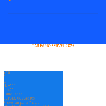
C
o
m
e
TARIFARIO SERVEL 2025
n
t
a
r
+
10
i
°
o
C
H:
+
11°
s
L:
+
4°
Cauquenes
Jueves, 06 Agosto
Previsión para 7 días