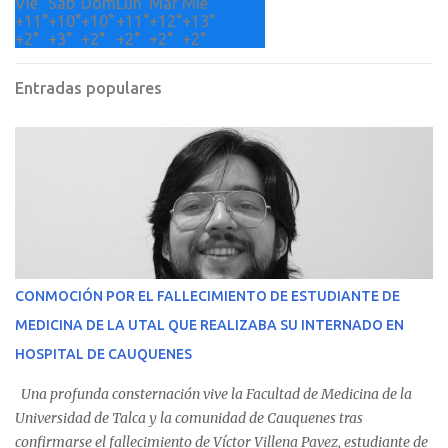
Vie
Sáb
Dom
Lun
Mar
Mié
+
11°
+
10°
+
10°
+
11°
+
12°
+
13°
+
2°
+
3°
+
2°
+
2°
+
2°
+
2°
Entradas populares
CONMOCIÓN POR EL FALLECIMIENTO DE ESTUDIANTE DE
MEDICINA DE LA UTAL QUE REALIZABA SU INTERNADO EN
HOSPITAL DE CAUQUENES
Una profunda consternación vive la Facultad de Medicina de la
Universidad de Talca y la comunidad de Cauquenes tras
confirmarse el fallecimiento de Víctor Villena Pavez, estudiante de