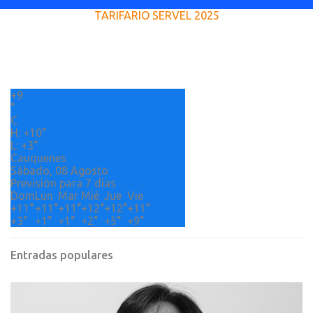
e
TARIFARIO SERVEL 2025
n
t
a
r
+
9
i
°
o
C
H:
+
10°
s
L:
+
3°
Cauquenes
Sábado, 08 Agosto
Previsión para 7 días
Dom
Lun
Mar
Mié
Jue
Vie
+
11°
+
11°
+
11°
+
12°
+
12°
+
11°
+
3°
+
1°
+
1°
+
2°
+
5°
+
9°
Entradas populares