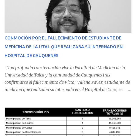
CONMOCIÓN POR EL FALLECIMIENTO DE ESTUDIANTE DE
MEDICINA DE LA UTAL QUE REALIZABA SU INTERNADO EN
HOSPITAL DE CAUQUENES
Una profunda consternación vive la Facultad de Medicina de la
Universidad de Talca y la comunidad de Cauquenes tras
confirmarse el fallecimiento de Víctor Villena Pavez, estudiante de
medicina que realizaba su internado en el Hospital de Cauquenes.
De acuerdo con los antecedentes conocidos, el joven se presentó a
cumplir su jornada en el recinto asistencial manifestando
malestares físicos. Dada la complejidad de su estado de salud, el
equipo médico determinó su traslado de urgencia al Hospital
Regional de Talca y dado la urgencia la ambulancia partió hacia
Talca con escolta de Carabineros. En medio del traslado, el