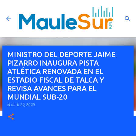
Ir al contenido principal
MINISTRO DEL DEPORTE JAIME
PIZARRO INAUGURA PISTA
ATLÉTICA RENOVADA EN EL
ESTADIO FISCAL DE TALCA Y
REVISA AVANCES PARA EL
MUNDIAL SUB-20
el
abril 29, 2025