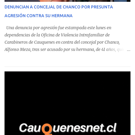
corresponde a un funcionario de la Municipalidad de Chanco,
DENUNCIAN A CONCEJAL DE CHANCO POR PRESUNTA
sumándose a otras comunas del Maule donde también se
AGRESIÓN CONTRA SU HERMANA
detectaron incumplimientos a la normativa vigente. El informe
precisa que la mayor cantidad de dinero apostado se registró en
Una denuncia por agresión fue estampada este lunes en
Talca, donde...
dependencias de la Oficina de Violencia Intrafamiliar de
Carabineros de Cauquenes en contra del concejal por Chanco,
Alfonso Meza, tras ser acusado por su hermana, de 41 años, quien
aseguró haber sido víctima de un violento episodio en un predio
agrícola familiar. Según consta en el parte policial, la denunciante
relató que los hechos ocurrieron cerca de las 11:30 horas en el
fundo San Baldomero, ubicado en el sector Dollimbuta, comuna de
Pelluhue. Allí, mientras se encontraba junto a su madre y su hijo
entregando recomendaciones a los trabajadores de la plantación
de frutillas, habría sostenido una discusión con su hermano, quien
permanecía en el lugar a bordo de una camioneta. De acuerdo con
la declaración, tras recriminarle por intervenir con los
trabajadores, el edil descendió del vehículo y, en medio de la
confrontación, la habría tomado de los hombros, empujado al