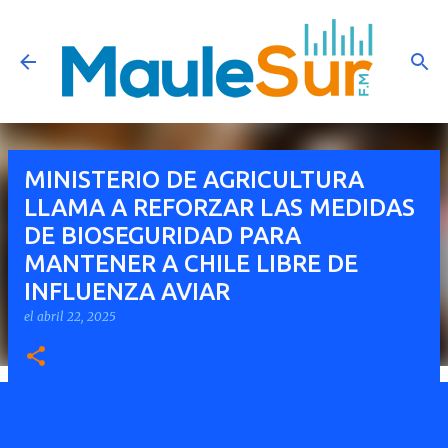
Ir al contenido principal
MINISTERIO DE AGRICULTURA
LLAMA A REFORZAR LAS MEDIDAS
DE BIOSEGURIDAD PARA
MANTENER A CHILE LIBRE DE
INFLUENZA AVIAR
el
abril 22, 2025