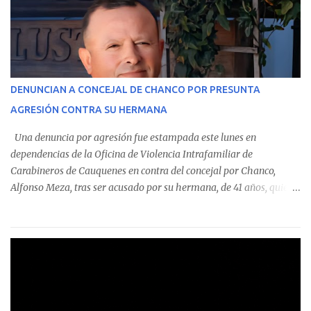
monto total de $116.075.918 entre enero de 2024 y junio de 2025.
En el detalle regional, se indica que en la comuna de Cauquenes se
identificó a cuatro funcionarios involucrados en este tipo de
operaciones. Asimismo, se precisa que uno de los casos
corresponde a un funcionario de la Municipalidad de Chanco,
DENUNCIAN A CONCEJAL DE CHANCO POR PRESUNTA
sumándose a otras comunas del Maule donde también se
AGRESIÓN CONTRA SU HERMANA
detectaron incumplimientos a la normativa vigente. El informe
precisa que la mayor cantidad de dinero apostado se registró en
Una denuncia por agresión fue estampada este lunes en
Talca, donde...
dependencias de la Oficina de Violencia Intrafamiliar de
Carabineros de Cauquenes en contra del concejal por Chanco,
Alfonso Meza, tras ser acusado por su hermana, de 41 años, quien
aseguró haber sido víctima de un violento episodio en un predio
agrícola familiar. Según consta en el parte policial, la denunciante
relató que los hechos ocurrieron cerca de las 11:30 horas en el
fundo San Baldomero, ubicado en el sector Dollimbuta, comuna de
Pelluhue. Allí, mientras se encontraba junto a su madre y su hijo
entregando recomendaciones a los trabajadores de la plantación
de frutillas, habría sostenido una discusión con su hermano, quien