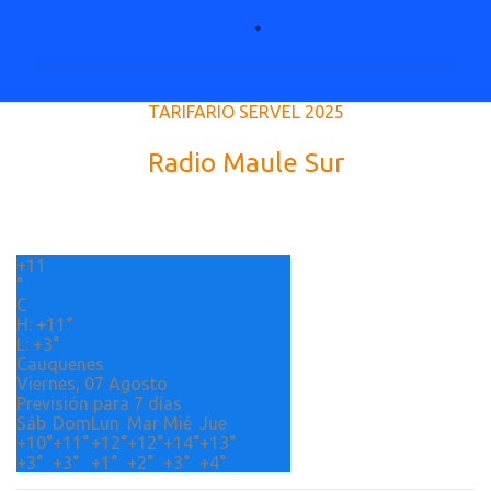
o
m
e
TARIFARIO SERVEL 2025
n
t
Radio Maule Sur
a
r
i
+
11
o
°
s
C
H:
+
11°
L:
+
3°
Cauquenes
Viernes, 07 Agosto
Previsión para 7 días
Sáb
Dom
Lun
Mar
Mié
Jue
+
10°
+
11°
+
12°
+
12°
+
14°
+
13°
+
3°
+
3°
+
1°
+
2°
+
3°
+
4°