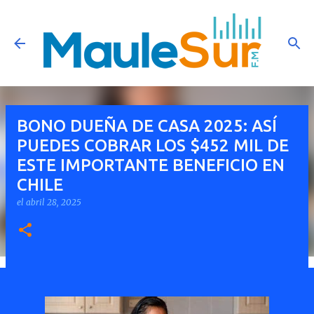
Ir al contenido principal
BONO DUEÑA DE CASA 2025: ASÍ
PUEDES COBRAR LOS $452 MIL DE
ESTE IMPORTANTE BENEFICIO EN
CHILE
el
abril 28, 2025