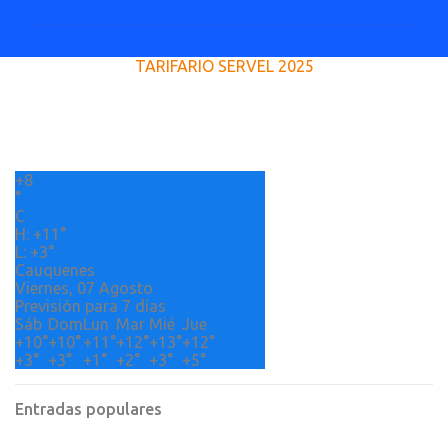
m
e
TARIFARIO SERVEL 2025
n
t
a
r
+
8
i
°
o
C
H:
+
11°
s
L:
+
3°
Cauquenes
Viernes, 07 Agosto
Previsión para 7 días
Sáb
Dom
Lun
Mar
Mié
Jue
+
10°
+
10°
+
11°
+
12°
+
13°
+
12°
+
3°
+
3°
+
1°
+
2°
+
3°
+
5°
Entradas populares