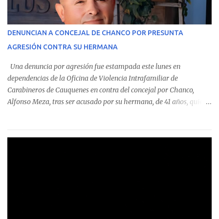
identificó a cuatro funcionarios involucrados en este tipo de
operaciones. Asimismo, se precisa que uno de los casos
corresponde a un funcionario de la Municipalidad de Chanco,
DENUNCIAN A CONCEJAL DE CHANCO POR PRESUNTA
sumándose a otras comunas del Maule donde también se
AGRESIÓN CONTRA SU HERMANA
detectaron incumplimientos a la normativa vigente. El informe
precisa que la mayor cantidad de dinero apostado se registró en
Una denuncia por agresión fue estampada este lunes en
Talca, donde...
dependencias de la Oficina de Violencia Intrafamiliar de
Carabineros de Cauquenes en contra del concejal por Chanco,
Alfonso Meza, tras ser acusado por su hermana, de 41 años, quien
aseguró haber sido víctima de un violento episodio en un predio
agrícola familiar. Según consta en el parte policial, la denunciante
relató que los hechos ocurrieron cerca de las 11:30 horas en el
fundo San Baldomero, ubicado en el sector Dollimbuta, comuna de
Pelluhue. Allí, mientras se encontraba junto a su madre y su hijo
entregando recomendaciones a los trabajadores de la plantación
de frutillas, habría sostenido una discusión con su hermano, quien
permanecía en el lugar a bordo de una camioneta. De acuerdo con
la declaración, tras recriminarle por intervenir con los