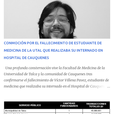
CONMOCIÓN POR EL FALLECIMIENTO DE ESTUDIANTE DE
MEDICINA DE LA UTAL QUE REALIZABA SU INTERNADO EN
HOSPITAL DE CAUQUENES
Una profunda consternación vive la Facultad de Medicina de la
Universidad de Talca y la comunidad de Cauquenes tras
confirmarse el fallecimiento de Víctor Villena Pavez, estudiante de
medicina que realizaba su internado en el Hospital de Cauquenes.
De acuerdo con los antecedentes conocidos, el joven se presentó a
cumplir su jornada en el recinto asistencial manifestando
malestares físicos. Dada la complejidad de su estado de salud, el
equipo médico determinó su traslado de urgencia al Hospital