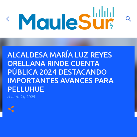
Ir al contenido principal
ALCALDESA MARÍA LUZ REYES
ORELLANA RINDE CUENTA
PÚBLICA 2024 DESTACANDO
IMPORTANTES AVANCES PARA
PELLUHUE
el
abril 24, 2025