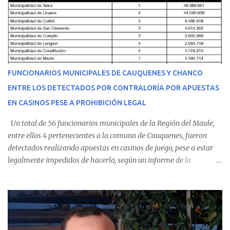
equipo médico determinó su traslado de urgencia al Hospital
Regional de Talca y dado la urgencia la ambulancia partió hacia
Talca con escolta de Carabineros. En medio del traslado, el
estudiante de medicina de 25 años, se agravó y pese a los esfuerzos
del personal de emergencia terminó falleciendo, sin alcanzar a
recibir atención especializada en el centro de destino. Apenas se
FUNCIONARIOS MUNICIPALES DE CAUQUENES Y CHANCO
conoció la gravedad de su condición, sus padres —residentes en
ENTRE LOS DETECTADOS POR CONTRALORÍA POR APUESTAS
Villarrica— se trasladaron a Cauquenes con la esperanza de una
EN CASINOS PESE A PROHIBICIÓN LEGAL
evolución favorable. No obstante, alrededo...
Un total de 56 funcionarios municipales de la Región del Maule,
entre ellos 4 pertenecientes a la comuna de Cauquenes, fueron
detectados realizando apuestas en casinos de juego, pese a estar
legalmente impedidos de hacerlo, según un informe de la
Contraloría General de la República . Los antecedentes forman
parte del Consolidado de Información Circular (CIC) N° 20, el cual
estableció que estos funcionarios —quienes administran o
custodian fondos públicos— efectuaron transacciones por un
monto total de $116.075.918 entre enero de 2024 y junio de 2025.