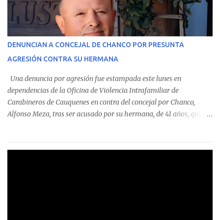
En el detalle regional, se indica que en la comuna de Cauquenes se
identificó a cuatro funcionarios involucrados en este tipo de
operaciones. Asimismo, se precisa que uno de los casos
corresponde a un funcionario de la Municipalidad de Chanco,
DENUNCIAN A CONCEJAL DE CHANCO POR PRESUNTA
sumándose a otras comunas del Maule donde también se
AGRESIÓN CONTRA SU HERMANA
detectaron incumplimientos a la normativa vigente. El informe
precisa que la mayor cantidad de dinero apostado se registró en
Una denuncia por agresión fue estampada este lunes en
Talca, donde...
dependencias de la Oficina de Violencia Intrafamiliar de
Carabineros de Cauquenes en contra del concejal por Chanco,
Alfonso Meza, tras ser acusado por su hermana, de 41 años, quien
aseguró haber sido víctima de un violento episodio en un predio
agrícola familiar. Según consta en el parte policial, la denunciante
relató que los hechos ocurrieron cerca de las 11:30 horas en el
fundo San Baldomero, ubicado en el sector Dollimbuta, comuna de
Pelluhue. Allí, mientras se encontraba junto a su madre y su hijo
entregando recomendaciones a los trabajadores de la plantación
de frutillas, habría sostenido una discusión con su hermano, quien
permanecía en el lugar a bordo de una camioneta. De acuerdo con