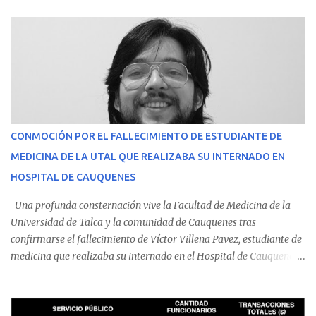
CONMOCIÓN POR EL FALLECIMIENTO DE ESTUDIANTE DE
MEDICINA DE LA UTAL QUE REALIZABA SU INTERNADO EN
HOSPITAL DE CAUQUENES
Una profunda consternación vive la Facultad de Medicina de la
Universidad de Talca y la comunidad de Cauquenes tras
confirmarse el fallecimiento de Víctor Villena Pavez, estudiante de
medicina que realizaba su internado en el Hospital de Cauquenes.
De acuerdo con los antecedentes conocidos, el joven se presentó a
cumplir su jornada en el recinto asistencial manifestando
malestares físicos. Dada la complejidad de su estado de salud, el