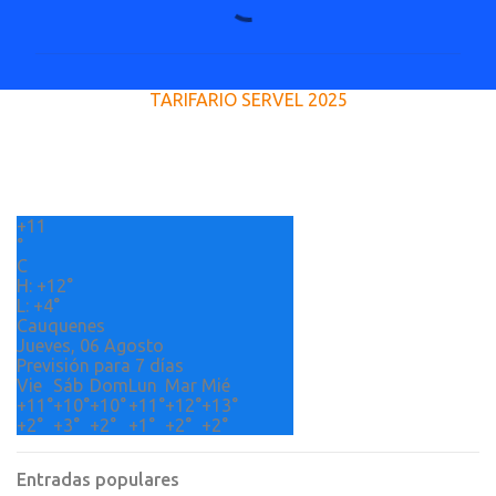
o
m
e
TARIFARIO SERVEL 2025
n
t
a
r
+
11
i
°
o
C
H:
+
12°
s
L:
+
4°
Cauquenes
Jueves, 06 Agosto
Previsión para 7 días
Vie
Sáb
Dom
Lun
Mar
Mié
+
11°
+
10°
+
10°
+
11°
+
12°
+
13°
+
2°
+
3°
+
2°
+
1°
+
2°
+
2°
Entradas populares