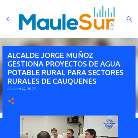
Ir al contenido principal
ALCALDE JORGE MUÑOZ
GESTIONA PROYECTOS DE AGUA
POTABLE RURAL PARA SECTORES
RURALES DE CAUQUENES
el
enero 14, 2025