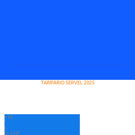
a
r
i
o
s
P
u
TARIFARIO SERVEL 2025
b
l
i
c
a
r
+
10
u
°
n
C
c
H:
+
10°
o