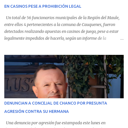
Villarrica— se trasladaron a Cauquenes con la esperanza de una
EN CASINOS PESE A PROHIBICIÓN LEGAL
evolución favorable. No obstante, alrededo...
Un total de 56 funcionarios municipales de la Región del Maule,
entre ellos 4 pertenecientes a la comuna de Cauquenes, fueron
detectados realizando apuestas en casinos de juego, pese a estar
legalmente impedidos de hacerlo, según un informe de la
Contraloría General de la República . Los antecedentes forman
parte del Consolidado de Información Circular (CIC) N° 20, el cual
estableció que estos funcionarios —quienes administran o
custodian fondos públicos— efectuaron transacciones por un
monto total de $116.075.918 entre enero de 2024 y junio de 2025.
En el detalle regional, se indica que en la comuna de Cauquenes se
identificó a cuatro funcionarios involucrados en este tipo de
operaciones. Asimismo, se precisa que uno de los casos
corresponde a un funcionario de la Municipalidad de Chanco,
DENUNCIAN A CONCEJAL DE CHANCO POR PRESUNTA
sumándose a otras comunas del Maule donde también se
AGRESIÓN CONTRA SU HERMANA
detectaron incumplimientos a la normativa vigente. El informe
precisa que la mayor cantidad de dinero apostado se registró en
Una denuncia por agresión fue estampada este lunes en
Talca, donde...