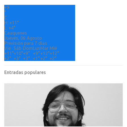
r
+
9
i
°
o
C
H:
+
11°
s
L:
+
4°
Cauquenes
Jueves, 06 Agosto
Previsión para 7 días
Vie
Sáb
Dom
Lun
Mar
Mié
+
11°
+
10°
+
9°
+
9°
+
12°
+
12°
+
2°
+
3°
+
3°
+
1°
+
2°
+
2°
Entradas populares