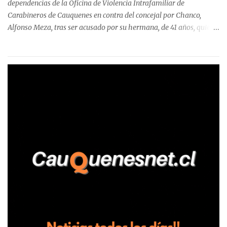
dependencias de la Oficina de Violencia Intrafamiliar de
Carabineros de Cauquenes en contra del concejal por Chanco,
Alfonso Meza, tras ser acusado por su hermana, de 41 años, quien
aseguró haber sido víctima de un violento episodio en un predio
agrícola familiar. Según consta en el parte policial, la denunciante
relató que los hechos ocurrieron cerca de las 11:30 horas en el
fundo San Baldomero, ubicado en el sector Dollimbuta, comuna de
Pelluhue. Allí, mientras se encontraba junto a su madre y su hijo
entregando recomendaciones a los trabajadores de la plantación
de frutillas, habría sostenido una discusión con su hermano, quien
permanecía en el lugar a bordo de una camioneta. De acuerdo con
la declaración, tras recriminarle por intervenir con los
trabajadores, el edil descendió del vehículo y, en medio de la
confrontación, la habría tomado de los hombros, empujado al
suelo y agredido con golpes de pies y manos, mientr...