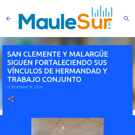
Ir al contenido principal
SAN CLEMENTE Y MALARGÜE
SIGUEN FORTALECIENDO SUS
VÍNCULOS DE HERMANDAD Y
TRABAJO CONJUNTO
el
diciembre 31, 2024