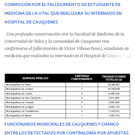
CONMOCIÓN POR EL FALLECIMIENTO DE ESTUDIANTE DE
MEDICINA DE LA UTAL QUE REALIZABA SU INTERNADO EN
HOSPITAL DE CAUQUENES
Una profunda consternación vive la Facultad de Medicina de la
Universidad de Talca y la comunidad de Cauquenes tras
confirmarse el fallecimiento de Víctor Villena Pavez, estudiante de
medicina que realizaba su internado en el Hospital de Cauquenes.
De acuerdo con los antecedentes conocidos, el joven se presentó a
cumplir su jornada en el recinto asistencial manifestando
malestares físicos. Dada la complejidad de su estado de salud, el
equipo médico determinó su traslado de urgencia al Hospital
Regional de Talca y dado la urgencia la ambulancia partió hacia
Talca con escolta de Carabineros. En medio del traslado, el
estudiante de medicina de 25 años, se agravó y pese a los esfuerzos
del personal de emergencia terminó falleciendo, sin alcanzar a
recibir atención especializada en el centro de destino. Apenas se
FUNCIONARIOS MUNICIPALES DE CAUQUENES Y CHANCO
conoció la gravedad de su condición, sus padres —residentes en
ENTRE LOS DETECTADOS POR CONTRALORÍA POR APUESTAS