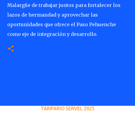
Malargüe de trabajar juntos para fortalecer los
lazos de hermandad y aprovechar las
oportunidades que ofrece el Paso Pehuenche
como eje de integración y desarrollo.
C
o
m
e
TARIFARIO SERVEL 2025
n
t
a