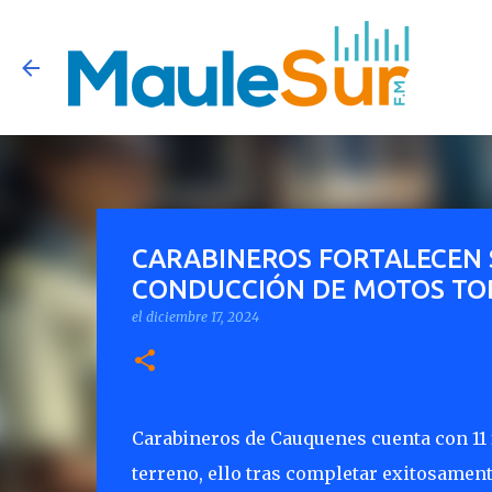
CARABINEROS FORTALECEN 
CONDUCCIÓN DE MOTOS TO
el
diciembre 17, 2024
Carabineros de Cauquenes cuenta con 11 
terreno, ello tras completar exitosament