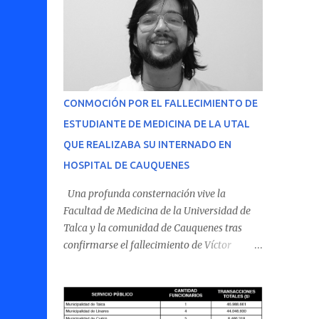
CONMOCIÓN POR EL FALLECIMIENTO DE
ESTUDIANTE DE MEDICINA DE LA UTAL
QUE REALIZABA SU INTERNADO EN
HOSPITAL DE CAUQUENES
Una profunda consternación vive la
Facultad de Medicina de la Universidad de
Talca y la comunidad de Cauquenes tras
confirmarse el fallecimiento de Víctor
Villena Pavez, estudiante de medicina que
realizaba su internado en el Hospital de
Cauquenes. De acuerdo con los antecedentes
conocidos, el joven se presentó a cumplir su