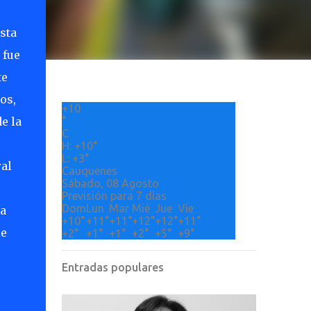
sta
 fue
te
os,
+
10
e la
°
C
H:
+
10°
L:
+
3°
al
Cauquenes
Sábado, 08 Agosto
Previsión para 7 días
Dom
Lun
Mar
Mié
Jue
Vie
ra
+
10°
+
11°
+
11°
+
12°
+
12°
+
11°
le
+
2°
+
1°
+
1°
+
2°
+
5°
+
9°
Entradas populares