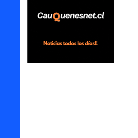
horas en el fundo San Baldomero, ubicado
en el sector Dollimbuta, comuna de
Pelluhue. Allí, mientras se encontraba junto
a su madre y su hijo entregando
recomendaciones a los trabajadores de la
plantación de frutillas, habría sostenido una
discusión con su hermano, quien permanecía
en el lugar a bordo de una camioneta. De
acuerdo con la declaración, tras recriminarle
por intervenir con los trabajadores, el edil
descendió del vehículo y, en medio de la
confrontación, la habría tomado de los
hombros, empujado al suelo y agredido con
golpes de pies y manos, mientr...