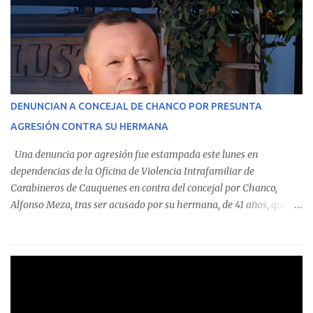
custodian fondos públicos— efectuaron transacciones por un
monto total de $116.075.918 entre enero de 2024 y junio de 2025.
En el detalle regional, se indica que en la comuna de Cauquenes se
identificó a cuatro funcionarios involucrados en este tipo de
operaciones. Asimismo, se precisa que uno de los casos
corresponde a un funcionario de la Municipalidad de Chanco,
DENUNCIAN A CONCEJAL DE CHANCO POR PRESUNTA
sumándose a otras comunas del Maule donde también se
AGRESIÓN CONTRA SU HERMANA
detectaron incumplimientos a la normativa vigente. El informe
precisa que la mayor cantidad de dinero apostado se registró en
Una denuncia por agresión fue estampada este lunes en
Talca, donde...
dependencias de la Oficina de Violencia Intrafamiliar de
Carabineros de Cauquenes en contra del concejal por Chanco,
Alfonso Meza, tras ser acusado por su hermana, de 41 años, quien
aseguró haber sido víctima de un violento episodio en un predio
agrícola familiar. Según consta en el parte policial, la denunciante
relató que los hechos ocurrieron cerca de las 11:30 horas en el
fundo San Baldomero, ubicado en el sector Dollimbuta, comuna de
Pelluhue. Allí, mientras se encontraba junto a su madre y su hijo
entregando recomendaciones a los trabajadores de la plantación