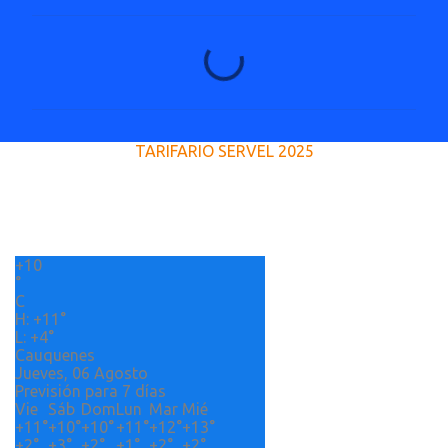
C
o
m
e
TARIFARIO SERVEL 2025
n
t
a
r
+
10
i
°
o
C
H:
+
11°
s
L:
+
4°
Cauquenes
Jueves, 06 Agosto
Previsión para 7 días
Vie
Sáb
Dom
Lun
Mar
Mié
+
11°
+
10°
+
10°
+
11°
+
12°
+
13°
+
2°
+
3°
+
2°
+
1°
+
2°
+
2°