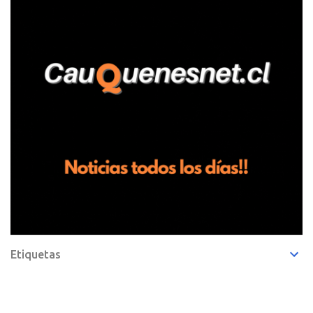
de frutillas, habría sostenido una discusión con su hermano, quien
permanecía en el lugar a bordo de una camioneta. De acuerdo con
la declaración, tras recriminarle por intervenir con los
trabajadores, el edil descendió del vehículo y, en medio de la
confrontación, la habría tomado de los hombros, empujado al
suelo y agredido con golpes de pies y manos, mientr...
Etiquetas