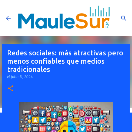
Ir al contenido principal
Redes sociales: más atractivas pero
menos confiables que medios
tradicionales
el
julio 11, 2024