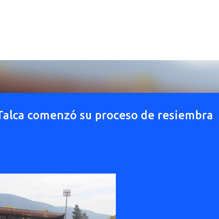
Ir al contenido principal
 Talca comenzó su proceso de resiembra