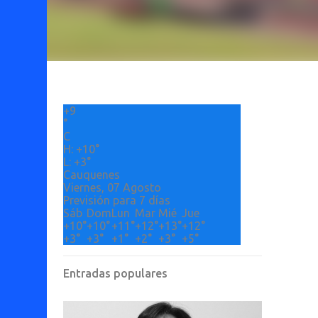
+
9
°
C
H:
+
10°
L:
+
3°
Cauquenes
Viernes, 07 Agosto
Previsión para 7 días
Sáb
Dom
Lun
Mar
Mié
Jue
+
10°
+
10°
+
11°
+
12°
+
13°
+
12°
+
3°
+
3°
+
1°
+
2°
+
3°
+
5°
Entradas populares