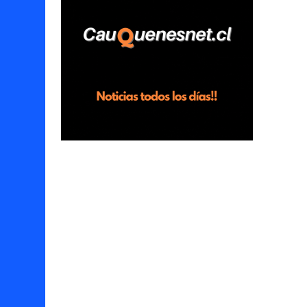
horas en el fundo San Baldomero, ubicado
en el sector Dollimbuta, comuna de
Pelluhue. Allí, mientras se encontraba junto
a su madre y su hijo entregando
recomendaciones a los trabajadores de la
plantación de frutillas, habría sostenido una
discusión con su hermano, quien permanecía
en el lugar a bordo de una camioneta. De
acuerdo con la declaración, tras recriminarle
por intervenir con los trabajadores, el edil
descendió del vehículo y, en medio de la
confrontación, la habría tomado de los
hombros, empujado al suelo y agredido con
golpes de pies y manos, mientr...