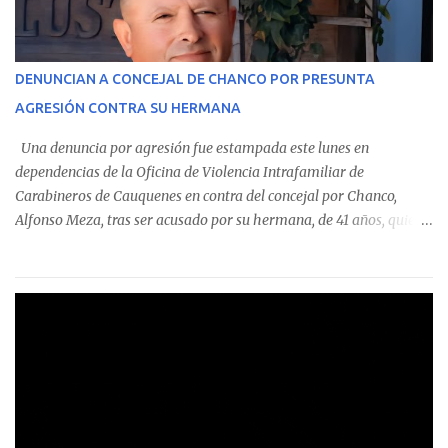
identificó a cuatro funcionarios involucrados en este tipo de
operaciones. Asimismo, se precisa que uno de los casos
corresponde a un funcionario de la Municipalidad de Chanco,
DENUNCIAN A CONCEJAL DE CHANCO POR PRESUNTA
sumándose a otras comunas del Maule donde también se
AGRESIÓN CONTRA SU HERMANA
detectaron incumplimientos a la normativa vigente. El informe
precisa que la mayor cantidad de dinero apostado se registró en
Una denuncia por agresión fue estampada este lunes en
Talca, donde...
dependencias de la Oficina de Violencia Intrafamiliar de
Carabineros de Cauquenes en contra del concejal por Chanco,
Alfonso Meza, tras ser acusado por su hermana, de 41 años, quien
aseguró haber sido víctima de un violento episodio en un predio
agrícola familiar. Según consta en el parte policial, la denunciante
relató que los hechos ocurrieron cerca de las 11:30 horas en el
fundo San Baldomero, ubicado en el sector Dollimbuta, comuna de
Pelluhue. Allí, mientras se encontraba junto a su madre y su hijo
entregando recomendaciones a los trabajadores de la plantación
de frutillas, habría sostenido una discusión con su hermano, quien
permanecía en el lugar a bordo de una camioneta. De acuerdo con
la declaración, tras recriminarle por intervenir con los