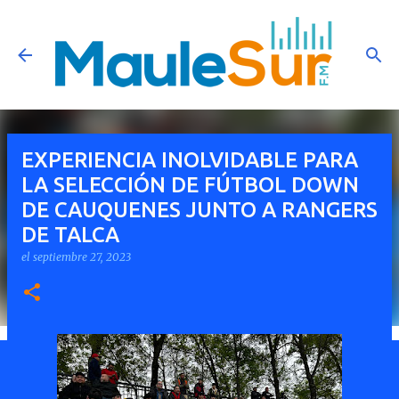
Ir al contenido principal
EXPERIENCIA INOLVIDABLE PARA
LA SELECCIÓN DE FÚTBOL DOWN
DE CAUQUENES JUNTO A RANGERS
DE TALCA
el
septiembre 27, 2023