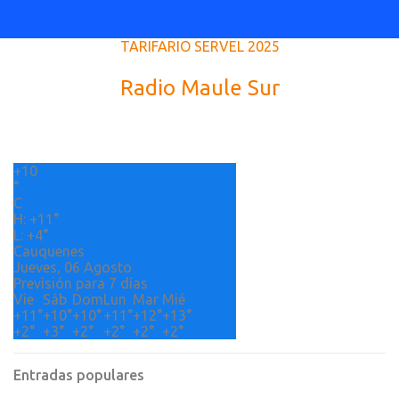
m
e
TARIFARIO SERVEL 2025
n
t
Radio Maule Sur
a
r
i
+
10
o
°
s
C
H:
+
11°
L:
+
4°
Cauquenes
Jueves, 06 Agosto
Previsión para 7 días
Vie
Sáb
Dom
Lun
Mar
Mié
+
11°
+
10°
+
10°
+
11°
+
12°
+
13°
+
2°
+
3°
+
2°
+
2°
+
2°
+
2°
Entradas populares