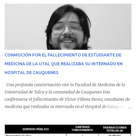
CONMOCIÓN POR EL FALLECIMIENTO DE ESTUDIANTE DE
MEDICINA DE LA UTAL QUE REALIZABA SU INTERNADO EN
HOSPITAL DE CAUQUENES
Una profunda consternación vive la Facultad de Medicina de la
Universidad de Talca y la comunidad de Cauquenes tras
confirmarse el fallecimiento de Víctor Villena Pavez, estudiante de
medicina que realizaba su internado en el Hospital de Cauquenes.
De acuerdo con los antecedentes conocidos, el joven se presentó a
cumplir su jornada en el recinto asistencial manifestando
malestares físicos. Dada la complejidad de su estado de salud, el
equipo médico determinó su traslado de urgencia al Hospital