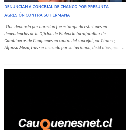
corresponde a un funcionario de la Municipalidad de Chanco,
DENUNCIAN A CONCEJAL DE CHANCO POR PRESUNTA
sumándose a otras comunas del Maule donde también se
AGRESIÓN CONTRA SU HERMANA
detectaron incumplimientos a la normativa vigente. El informe
precisa que la mayor cantidad de dinero apostado se registró en
Una denuncia por agresión fue estampada este lunes en
Talca, donde...
dependencias de la Oficina de Violencia Intrafamiliar de
Carabineros de Cauquenes en contra del concejal por Chanco,
Alfonso Meza, tras ser acusado por su hermana, de 41 años, quien
aseguró haber sido víctima de un violento episodio en un predio
agrícola familiar. Según consta en el parte policial, la denunciante
relató que los hechos ocurrieron cerca de las 11:30 horas en el
fundo San Baldomero, ubicado en el sector Dollimbuta, comuna de
Pelluhue. Allí, mientras se encontraba junto a su madre y su hijo
entregando recomendaciones a los trabajadores de la plantación
de frutillas, habría sostenido una discusión con su hermano, quien
permanecía en el lugar a bordo de una camioneta. De acuerdo con
la declaración, tras recriminarle por intervenir con los
trabajadores, el edil descendió del vehículo y, en medio de la
confrontación, la habría tomado de los hombros, empujado al