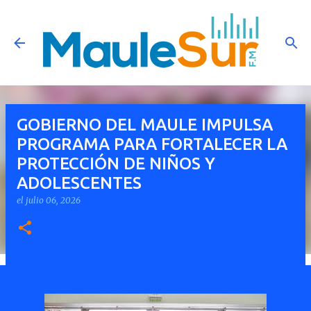
Ir al contenido principal
GOBIERNO DEL MAULE IMPULSA
PROGRAMA PARA FORTALECER LA
PROTECCIÓN DE NIÑOS Y
ADOLESCENTES
el
julio 06, 2026