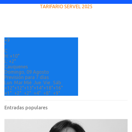
e
TARIFARIO SERVEL 2025
n
t
a
r
+
9
i
°
o
C
H:
+
10°
s
L:
+
2°
Cauquenes
Domingo, 09 Agosto
Previsión para 7 días
Lun
Mar
Mié
Jue
Vie
Sáb
+
12°
+
12°
+
13°
+
14°
+
18°
+
16°
+
1°
+
2°
+
2°
+
4°
+
8°
+
9°
Entradas populares