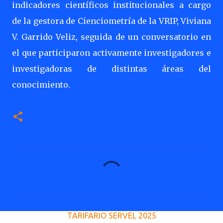
indicadores científicos institucionales a cargo
de la gestora de Cienciometría de la VRIP, Viviana
V. Garrido Veliz, seguida de un conversatorio en
el que participaron activamente investigadores e
investigadoras de distintas áreas del
conocimiento.
C
o
m
e
TARIFARIO SERVEL 2025
n