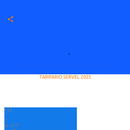
C
o
m
e
TARIFARIO SERVEL 2025
n
t
a
r
+
11
i
°
o
C
H:
+
11°
s