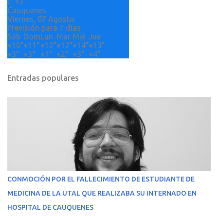
L:
+
3°
Cauquenes
Viernes, 07 Agosto
Previsión para 7 días
Sáb
Dom
Lun
Mar
Mié
Jue
+
10°
+
11°
+
12°
+
12°
+
14°
+
13°
+
3°
+
3°
+
1°
+
2°
+
3°
+
4°
Entradas populares
CONMOCIÓN POR EL FALLECIMIENTO DE ESTUDIANTE DE
MEDICINA DE LA UTAL QUE REALIZABA SU INTERNADO EN
HOSPITAL DE CAUQUENES