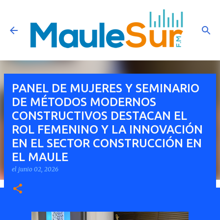
Ir al contenido principal
PANEL DE MUJERES Y SEMINARIO
DE MÉTODOS MODERNOS
CONSTRUCTIVOS DESTACAN EL
ROL FEMENINO Y LA INNOVACIÓN
EN EL SECTOR CONSTRUCCIÓN EN
EL MAULE
el
junio 02, 2026