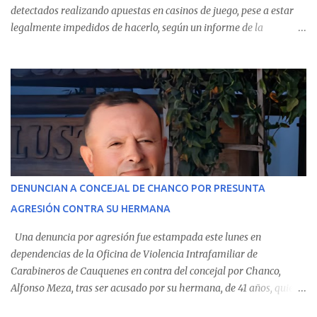
detectados realizando apuestas en casinos de juego, pese a estar
legalmente impedidos de hacerlo, según un informe de la
Contraloría General de la República . Los antecedentes forman
parte del Consolidado de Información Circular (CIC) N° 20, el cual
estableció que estos funcionarios —quienes administran o
custodian fondos públicos— efectuaron transacciones por un
monto total de $116.075.918 entre enero de 2024 y junio de 2025.
En el detalle regional, se indica que en la comuna de Cauquenes se
identificó a cuatro funcionarios involucrados en este tipo de
operaciones. Asimismo, se precisa que uno de los casos
corresponde a un funcionario de la Municipalidad de Chanco,
DENUNCIAN A CONCEJAL DE CHANCO POR PRESUNTA
sumándose a otras comunas del Maule donde también se
AGRESIÓN CONTRA SU HERMANA
detectaron incumplimientos a la normativa vigente. El informe
precisa que la mayor cantidad de dinero apostado se registró en
Una denuncia por agresión fue estampada este lunes en
Talca, donde...
dependencias de la Oficina de Violencia Intrafamiliar de
Carabineros de Cauquenes en contra del concejal por Chanco,
Alfonso Meza, tras ser acusado por su hermana, de 41 años, quien
aseguró haber sido víctima de un violento episodio en un predio