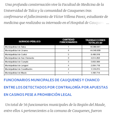
Una profunda consternación vive la Facultad de Medicina de la
Universidad de Talca y la comunidad de Cauquenes tras
confirmarse el fallecimiento de Víctor Villena Pavez, estudiante de
medicina que realizaba su internado en el Hospital de Cauquenes.
De acuerdo con los antecedentes conocidos, el joven se presentó a
cumplir su jornada en el recinto asistencial manifestando
malestares físicos. Dada la complejidad de su estado de salud, el
equipo médico determinó su traslado de urgencia al Hospital
Regional de Talca y dado la urgencia la ambulancia partió hacia
Talca con escolta de Carabineros. En medio del traslado, el
estudiante de medicina de 25 años, se agravó y pese a los esfuerzos
del personal de emergencia terminó falleciendo, sin alcanzar a
recibir atención especializada en el centro de destino. Apenas se
FUNCIONARIOS MUNICIPALES DE CAUQUENES Y CHANCO
conoció la gravedad de su condición, sus padres —residentes en
ENTRE LOS DETECTADOS POR CONTRALORÍA POR APUESTAS
Villarrica— se trasladaron a Cauquenes con la esperanza de una
EN CASINOS PESE A PROHIBICIÓN LEGAL
evolución favorable. No obstante, alrededo...
Un total de 56 funcionarios municipales de la Región del Maule,
entre ellos 4 pertenecientes a la comuna de Cauquenes, fueron