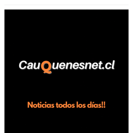
agrícola familiar. Según consta en el parte policial, la denunciante
relató que los hechos ocurrieron cerca de las 11:30 horas en el
fundo San Baldomero, ubicado en el sector Dollimbuta, comuna de
Pelluhue. Allí, mientras se encontraba junto a su madre y su hijo
entregando recomendaciones a los trabajadores de la plantación
de frutillas, habría sostenido una discusión con su hermano, quien
permanecía en el lugar a bordo de una camioneta. De acuerdo con
la declaración, tras recriminarle por intervenir con los
trabajadores, el edil descendió del vehículo y, en medio de la
confrontación, la habría tomado de los hombros, empujado al
suelo y agredido con golpes de pies y manos, mientr...