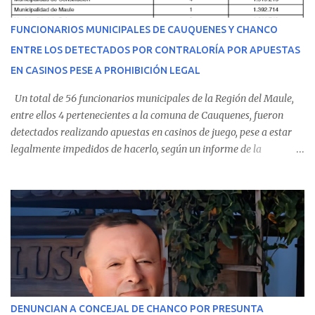
del personal de emergencia terminó falleciendo, sin alcanzar a
recibir atención especializada en el centro de destino. Apenas se
FUNCIONARIOS MUNICIPALES DE CAUQUENES Y CHANCO
conoció la gravedad de su condición, sus padres —residentes en
ENTRE LOS DETECTADOS POR CONTRALORÍA POR APUESTAS
Villarrica— se trasladaron a Cauquenes con la esperanza de una
EN CASINOS PESE A PROHIBICIÓN LEGAL
evolución favorable. No obstante, alrededo...
Un total de 56 funcionarios municipales de la Región del Maule,
entre ellos 4 pertenecientes a la comuna de Cauquenes, fueron
detectados realizando apuestas en casinos de juego, pese a estar
legalmente impedidos de hacerlo, según un informe de la
Contraloría General de la República . Los antecedentes forman
parte del Consolidado de Información Circular (CIC) N° 20, el cual
estableció que estos funcionarios —quienes administran o
custodian fondos públicos— efectuaron transacciones por un
monto total de $116.075.918 entre enero de 2024 y junio de 2025.
En el detalle regional, se indica que en la comuna de Cauquenes se
identificó a cuatro funcionarios involucrados en este tipo de
operaciones. Asimismo, se precisa que uno de los casos
corresponde a un funcionario de la Municipalidad de Chanco,
DENUNCIAN A CONCEJAL DE CHANCO POR PRESUNTA