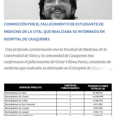
CONMOCIÓN POR EL FALLECIMIENTO DE ESTUDIANTE DE
MEDICINA DE LA UTAL QUE REALIZABA SU INTERNADO EN
HOSPITAL DE CAUQUENES
Una profunda consternación vive la Facultad de Medicina de la
Universidad de Talca y la comunidad de Cauquenes tras
confirmarse el fallecimiento de Víctor Villena Pavez, estudiante de
medicina que realizaba su internado en el Hospital de Cauquenes.
De acuerdo con los antecedentes conocidos, el joven se presentó a
cumplir su jornada en el recinto asistencial manifestando
malestares físicos. Dada la complejidad de su estado de salud, el
equipo médico determinó su traslado de urgencia al Hospital
Regional de Talca y dado la urgencia la ambulancia partió hacia
Talca con escolta de Carabineros. En medio del traslado, el
estudiante de medicina de 25 años, se agravó y pese a los esfuerzos