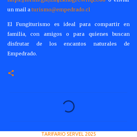
un mail a
turismo@empedrado.cl
El Fungiturismo es ideal para compartir en
familia, con amigos o para quienes buscan
disfrutar de los encantos naturales de
Empedrado.
C
o
m
e
TARIFARIO SERVEL 2025
n