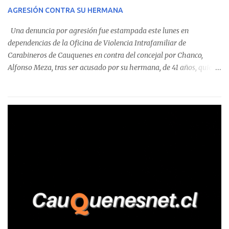
sumándose a otras comunas del Maule donde también se
AGRESIÓN CONTRA SU HERMANA
detectaron incumplimientos a la normativa vigente. El informe
precisa que la mayor cantidad de dinero apostado se registró en
Una denuncia por agresión fue estampada este lunes en
Talca, donde...
dependencias de la Oficina de Violencia Intrafamiliar de
Carabineros de Cauquenes en contra del concejal por Chanco,
Alfonso Meza, tras ser acusado por su hermana, de 41 años, quien
aseguró haber sido víctima de un violento episodio en un predio
agrícola familiar. Según consta en el parte policial, la denunciante
relató que los hechos ocurrieron cerca de las 11:30 horas en el
fundo San Baldomero, ubicado en el sector Dollimbuta, comuna de
Pelluhue. Allí, mientras se encontraba junto a su madre y su hijo
entregando recomendaciones a los trabajadores de la plantación
de frutillas, habría sostenido una discusión con su hermano, quien
permanecía en el lugar a bordo de una camioneta. De acuerdo con
la declaración, tras recriminarle por intervenir con los
trabajadores, el edil descendió del vehículo y, en medio de la
confrontación, la habría tomado de los hombros, empujado al
suelo y agredido con golpes de pies y manos, mientr...