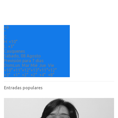
t
a
r
+
9
i
°
o
C
H:
+
10°
s
L:
+
3°
Cauquenes
Sábado, 08 Agosto
Previsión para 7 días
Dom
Lun
Mar
Mié
Jue
Vie
+
10°
+
11°
+
12°
+
13°
+
11°
+
12°
+
3°
+
1°
+
2°
+
2°
+
4°
+
8°
Entradas populares