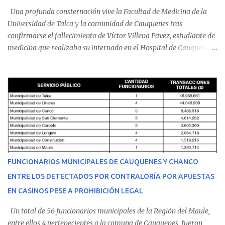
Una profunda consternación vive la Facultad de Medicina de la
Universidad de Talca y la comunidad de Cauquenes tras
confirmarse el fallecimiento de Víctor Villena Pavez, estudiante de
medicina que realizaba su internado en el Hospital de Cauquenes.
De acuerdo con los antecedentes conocidos, el joven se presentó a
cumplir su jornada en el recinto asistencial manifestando
malestares físicos. Dada la complejidad de su estado de salud, el
equipo médico determinó su traslado de urgencia al Hospital
Regional de Talca y dado la urgencia la ambulancia partió hacia
Talca con escolta de Carabineros. En medio del traslado, el
estudiante de medicina de 25 años, se agravó y pese a los esfuerzos
del personal de emergencia terminó falleciendo, sin alcanzar a
recibir atención especializada en el centro de destino. Apenas se
FUNCIONARIOS MUNICIPALES DE CAUQUENES Y CHANCO
conoció la gravedad de su condición, sus padres —residentes en
ENTRE LOS DETECTADOS POR CONTRALORÍA POR APUESTAS
Villarrica— se trasladaron a Cauquenes con la esperanza de una
EN CASINOS PESE A PROHIBICIÓN LEGAL
evolución favorable. No obstante, alrededo...
Un total de 56 funcionarios municipales de la Región del Maule,
entre ellos 4 pertenecientes a la comuna de Cauquenes, fueron