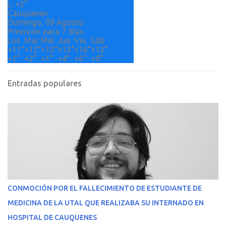
L:
+
2°
Cauquenes
Domingo, 09 Agosto
Previsión para 7 días
Lun
Mar
Mié
Jue
Vie
Sáb
+
11°
+
12°
+
12°
+
15°
+
16°
+
12°
+
1°
+
2°
+
1°
+
4°
+
6°
+
9°
Entradas populares
CONMOCIÓN POR EL FALLECIMIENTO DE ESTUDIANTE DE
MEDICINA DE LA UTAL QUE REALIZABA SU INTERNADO EN
HOSPITAL DE CAUQUENES