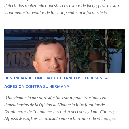
detectados realizando apuestas en casinos de juego, pese a estar
legalmente impedidos de hacerlo, según un informe de la
Contraloría General de la República . Los antecedentes forman
parte del Consolidado de Información Circular (CIC) N° 20, el cual
estableció que estos funcionarios —quienes administran o
custodian fondos públicos— efectuaron transacciones por un
monto total de $116.075.918 entre enero de 2024 y junio de 2025.
En el detalle regional, se indica que en la comuna de Cauquenes se
identificó a cuatro funcionarios involucrados en este tipo de
operaciones. Asimismo, se precisa que uno de los casos
corresponde a un funcionario de la Municipalidad de Chanco,
DENUNCIAN A CONCEJAL DE CHANCO POR PRESUNTA
sumándose a otras comunas del Maule donde también se
AGRESIÓN CONTRA SU HERMANA
detectaron incumplimientos a la normativa vigente. El informe
precisa que la mayor cantidad de dinero apostado se registró en
Una denuncia por agresión fue estampada este lunes en
Talca, donde...
dependencias de la Oficina de Violencia Intrafamiliar de
Carabineros de Cauquenes en contra del concejal por Chanco,
Alfonso Meza, tras ser acusado por su hermana, de 41 años, quien
aseguró haber sido víctima de un violento episodio en un predio