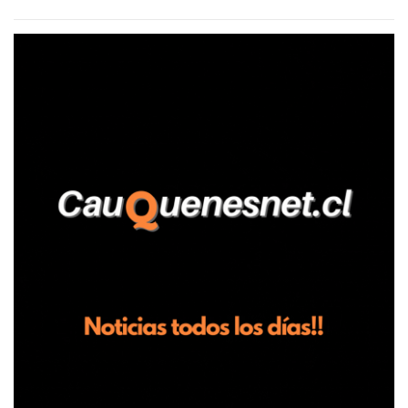
agrícola familiar. Según consta en el parte policial, la denunciante
relató que los hechos ocurrieron cerca de las 11:30 horas en el
fundo San Baldomero, ubicado en el sector Dollimbuta, comuna de
Pelluhue. Allí, mientras se encontraba junto a su madre y su hijo
entregando recomendaciones a los trabajadores de la plantación
de frutillas, habría sostenido una discusión con su hermano, quien
permanecía en el lugar a bordo de una camioneta. De acuerdo con
la declaración, tras recriminarle por intervenir con los
trabajadores, el edil descendió del vehículo y, en medio de la
confrontación, la habría tomado de los hombros, empujado al
suelo y agredido con golpes de pies y manos, mientr...