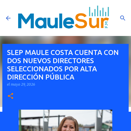
Ir al contenido principal
SLEP MAULE COSTA CUENTA CON
DOS NUEVOS DIRECTORES
SELECCIONADOS POR ALTA
DIRECCIÓN PÚBLICA
el
mayo 29, 2026