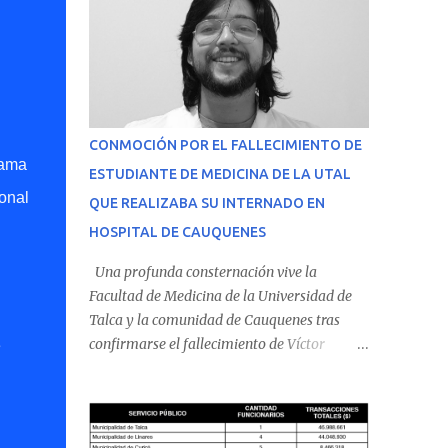
CONMOCIÓN POR EL FALLECIMIENTO DE
rama
ESTUDIANTE DE MEDICINA DE LA UTAL
onal
QUE REALIZABA SU INTERNADO EN
HOSPITAL DE CAUQUENES
Una profunda consternación vive la
Facultad de Medicina de la Universidad de
Talca y la comunidad de Cauquenes tras
confirmarse el fallecimiento de Víctor
e
Villena Pavez, estudiante de medicina que
realizaba su internado en el Hospital de
Cauquenes. De acuerdo con los antecedentes
conocidos, el joven se presentó a cumplir su