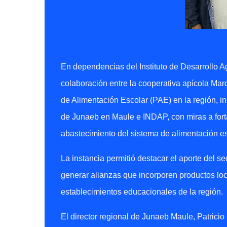
En dependencias del Instituto de Desarrollo A
colaboración entre la cooperativa apícola Ma
de Alimentación Escolar (PAE) en la región, i
de Junaeb en Maule e INDAP, con miras a forta
abastecimiento del sistema de alimentación es
La instancia permitió destacar el aporte del sect
generar alianzas que incorporen productos loc
establecimientos educacionales de la región.
El director regional de Junaeb Maule, Patricio