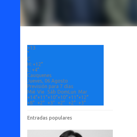
+
13
°
C
H:
+
12°
L:
+
4°
Cauquenes
Jueves, 06 Agosto
Previsión para 7 días
Mié
Vie
Sáb
Dom
Lun
Mar
+
14°
+
11°
+
10°
+
10°
+
11°
+
12°
+
8°
+
2°
+
3°
+
2°
+
2°
+
3°
Entradas populares