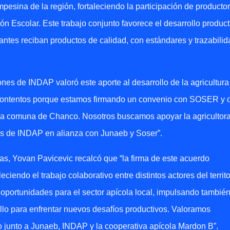
pesina de la región, fortaleciendo la participación de producto
n Escolar. Este trabajo conjunto favorece el desarrollo product
iantes reciban productos de calidad, con estándares y trazabilid
nes de INDAP valoró este aporte al desarrollo de la agricultura
y contentos porque estamos firmando un convenio con SOSER y 
 la comuna de Chanco. Nosotros buscamos apoyar la agricultor
tos de INDAP en alianza con Junaeb y Soser”.
, Yovan Pavicevic recalcó que “la firma de este acuerdo
eciendo el trabajo colaborativo entre distintos actores del territo
 oportunidades para el sector apícola local, impulsando tambié
llo para enfrentar nuevos desafíos productivos. Valoramos
o junto a Junaeb, INDAP y la cooperativa apícola Mardon B”.