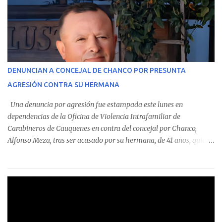
custodian fondos públicos— efectuaron transacciones por un
monto total de $116.075.918 entre enero de 2024 y junio de 2025.
En el detalle regional, se indica que en la comuna de Cauquenes se
identificó a cuatro funcionarios involucrados en este tipo de
operaciones. Asimismo, se precisa que uno de los casos
corresponde a un funcionario de la Municipalidad de Chanco,
DENUNCIAN A CONCEJAL DE CHANCO POR PRESUNTA
sumándose a otras comunas del Maule donde también se
AGRESIÓN CONTRA SU HERMANA
detectaron incumplimientos a la normativa vigente. El informe
precisa que la mayor cantidad de dinero apostado se registró en
Una denuncia por agresión fue estampada este lunes en
Talca, donde...
dependencias de la Oficina de Violencia Intrafamiliar de
Carabineros de Cauquenes en contra del concejal por Chanco,
Alfonso Meza, tras ser acusado por su hermana, de 41 años, quien
aseguró haber sido víctima de un violento episodio en un predio
agrícola familiar. Según consta en el parte policial, la denunciante
relató que los hechos ocurrieron cerca de las 11:30 horas en el
fundo San Baldomero, ubicado en el sector Dollimbuta, comuna de
Pelluhue. Allí, mientras se encontraba junto a su madre y su hijo
entregando recomendaciones a los trabajadores de la plantación