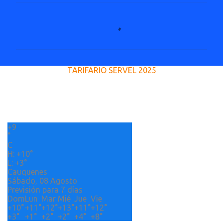
C
o
m
e
TARIFARIO SERVEL 2025
n
t
a
r
+
9
i
°
o
C
H:
+
10°
s
L:
+
3°
Cauquenes
Sábado, 08 Agosto
Previsión para 7 días
Dom
Lun
Mar
Mié
Jue
Vie
+
10°
+
11°
+
12°
+
13°
+
11°
+
12°
+
3°
+
1°
+
2°
+
2°
+
4°
+
8°