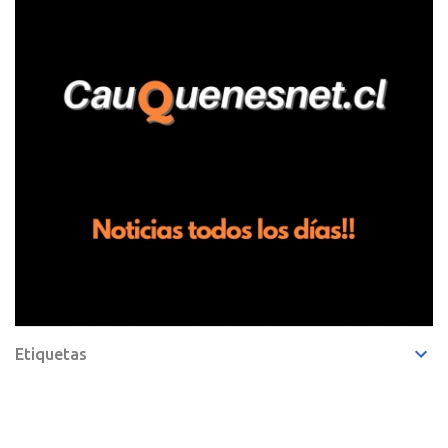
de frutillas, habría sostenido una discusión con su hermano, quien
permanecía en el lugar a bordo de una camioneta. De acuerdo con
la declaración, tras recriminarle por intervenir con los
trabajadores, el edil descendió del vehículo y, en medio de la
confrontación, la habría tomado de los hombros, empujado al
suelo y agredido con golpes de pies y manos, mientr...
Etiquetas
Copyright © 2023 Radio Maule Sur 105.1FM