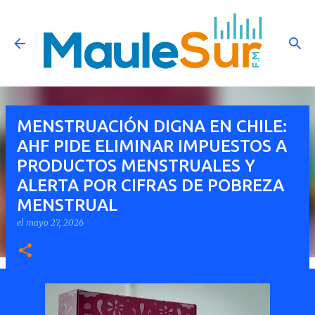
Ir al contenido principal
MENSTRUACIÓN DIGNA EN CHILE:
AHF PIDE ELIMINAR IMPUESTOS A
PRODUCTOS MENSTRUALES Y
ALERTA POR CIFRAS DE POBREZA
MENSTRUAL
el
mayo 27, 2026