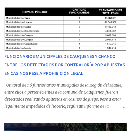
cumplir su jornada en el recinto asistencial manifestando
malestares físicos. Dada la complejidad de su estado de salud, el
equipo médico determinó su traslado de urgencia al Hospital
Regional de Talca y dado la urgencia la ambulancia partió hacia
Talca con escolta de Carabineros. En medio del traslado, el
estudiante de medicina de 25 años, se agravó y pese a los esfuerzos
del personal de emergencia terminó falleciendo, sin alcanzar a
recibir atención especializada en el centro de destino. Apenas se
FUNCIONARIOS MUNICIPALES DE CAUQUENES Y CHANCO
conoció la gravedad de su condición, sus padres —residentes en
ENTRE LOS DETECTADOS POR CONTRALORÍA POR APUESTAS
Villarrica— se trasladaron a Cauquenes con la esperanza de una
EN CASINOS PESE A PROHIBICIÓN LEGAL
evolución favorable. No obstante, alrededo...
Un total de 56 funcionarios municipales de la Región del Maule,
entre ellos 4 pertenecientes a la comuna de Cauquenes, fueron
detectados realizando apuestas en casinos de juego, pese a estar
legalmente impedidos de hacerlo, según un informe de la
Contraloría General de la República . Los antecedentes forman
parte del Consolidado de Información Circular (CIC) N° 20, el cual
estableció que estos funcionarios —quienes administran o