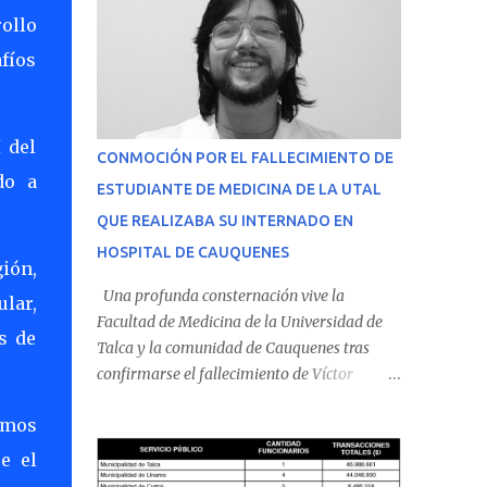
rollo
afíos
 del
CONMOCIÓN POR EL FALLECIMIENTO DE
do a
ESTUDIANTE DE MEDICINA DE LA UTAL
QUE REALIZABA SU INTERNADO EN
HOSPITAL DE CAUQUENES
gión,
Una profunda consternación vive la
ular,
Facultad de Medicina de la Universidad de
os de
Talca y la comunidad de Cauquenes tras
confirmarse el fallecimiento de Víctor
Villena Pavez, estudiante de medicina que
damos
realizaba su internado en el Hospital de
Cauquenes. De acuerdo con los antecedentes
e el
conocidos, el joven se presentó a cumplir su