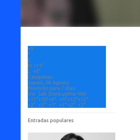
+
9
°
C
H:
+
11°
L:
+
4°
Cauquenes
Jueves, 06 Agosto
Previsión para 7 días
Vie
Sáb
Dom
Lun
Mar
Mié
+
11°
+
10°
+
9°
+
9°
+
12°
+
12°
+
2°
+
3°
+
3°
+
1°
+
2°
+
2°
Entradas populares