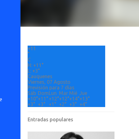
+
11
°
C
H:
+
11°
L:
+
3°
Cauquenes
Viernes, 07 Agosto
Previsión para 7 días
Sáb
Dom
Lun
Mar
Mié
Jue
+
10°
+
11°
+
12°
+
12°
+
14°
+
13°
e
+
3°
+
3°
+
1°
+
2°
+
3°
+
4°
Entradas populares