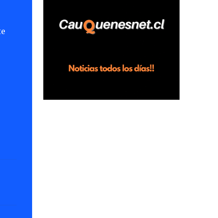
horas en el fundo San Baldomero, ubicado
en el sector Dollimbuta, comuna de
te
Pelluhue. Allí, mientras se encontraba junto
a su madre y su hijo entregando
recomendaciones a los trabajadores de la
plantación de frutillas, habría sostenido una
discusión con su hermano, quien permanecía
en el lugar a bordo de una camioneta. De
acuerdo con la declaración, tras recriminarle
por intervenir con los trabajadores, el edil
descendió del vehículo y, en medio de la
confrontación, la habría tomado de los
hombros, empujado al suelo y agredido con
golpes de pies y manos, mientr...