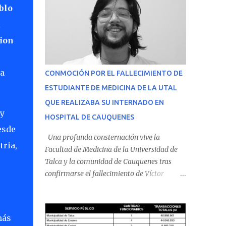
blo
l
ion
ra
CONMOCIÓN POR EL FALLECIMIENTO DE
ESTUDIANTE DE MEDICINA DE LA UTAL
QUE REALIZABA SU INTERNADO EN
 y
HOSPITAL DE CAUQUENES
esde
Una profunda consternación vive la
tria,
Facultad de Medicina de la Universidad de
Talca y la comunidad de Cauquenes tras
confirmarse el fallecimiento de Víctor
Villena Pavez, estudiante de medicina que
realizaba su internado en el Hospital de
Cauquenes. De acuerdo con los antecedentes
más
conocidos, el joven se presentó a cumplir su