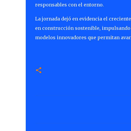
responsables con el entorno.
La jornada dejó en evidencia el crecient
en construcción sostenible, impulsando 
modelos innovadores que permitan avanza
C
o
m
e