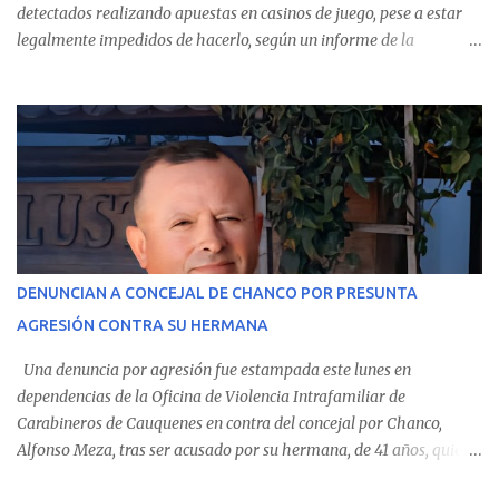
detectados realizando apuestas en casinos de juego, pese a estar
legalmente impedidos de hacerlo, según un informe de la
Contraloría General de la República . Los antecedentes forman
parte del Consolidado de Información Circular (CIC) N° 20, el cual
estableció que estos funcionarios —quienes administran o
custodian fondos públicos— efectuaron transacciones por un
monto total de $116.075.918 entre enero de 2024 y junio de 2025.
En el detalle regional, se indica que en la comuna de Cauquenes se
identificó a cuatro funcionarios involucrados en este tipo de
operaciones. Asimismo, se precisa que uno de los casos
corresponde a un funcionario de la Municipalidad de Chanco,
DENUNCIAN A CONCEJAL DE CHANCO POR PRESUNTA
sumándose a otras comunas del Maule donde también se
AGRESIÓN CONTRA SU HERMANA
detectaron incumplimientos a la normativa vigente. El informe
precisa que la mayor cantidad de dinero apostado se registró en
Una denuncia por agresión fue estampada este lunes en
Talca, donde...
dependencias de la Oficina de Violencia Intrafamiliar de
Carabineros de Cauquenes en contra del concejal por Chanco,
Alfonso Meza, tras ser acusado por su hermana, de 41 años, quien
aseguró haber sido víctima de un violento episodio en un predio