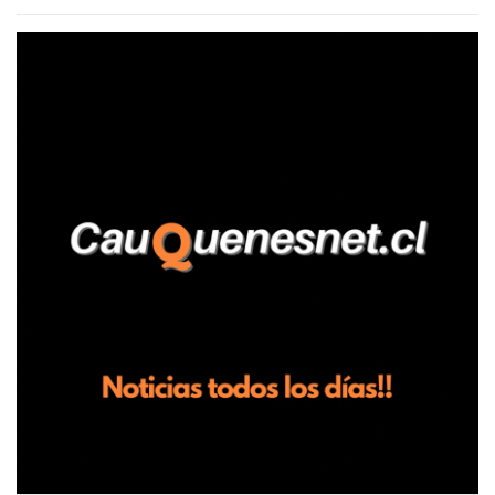
agrícola familiar. Según consta en el parte policial, la denunciante
relató que los hechos ocurrieron cerca de las 11:30 horas en el
fundo San Baldomero, ubicado en el sector Dollimbuta, comuna de
Pelluhue. Allí, mientras se encontraba junto a su madre y su hijo
entregando recomendaciones a los trabajadores de la plantación
de frutillas, habría sostenido una discusión con su hermano, quien
permanecía en el lugar a bordo de una camioneta. De acuerdo con
la declaración, tras recriminarle por intervenir con los
trabajadores, el edil descendió del vehículo y, en medio de la
confrontación, la habría tomado de los hombros, empujado al
suelo y agredido con golpes de pies y manos, mientr...