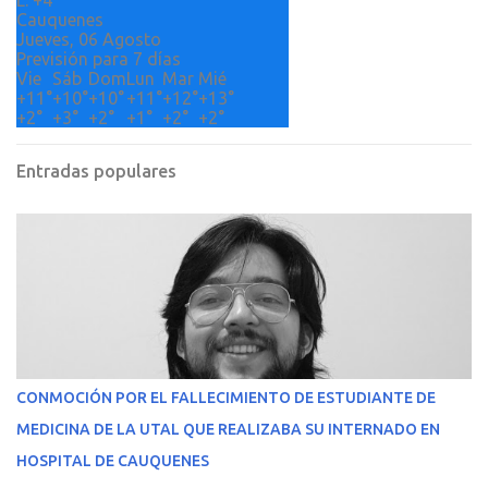
L:
+
4°
Cauquenes
Jueves, 06 Agosto
Previsión para 7 días
Vie
Sáb
Dom
Lun
Mar
Mié
+
11°
+
10°
+
10°
+
11°
+
12°
+
13°
+
2°
+
3°
+
2°
+
1°
+
2°
+
2°
Entradas populares
CONMOCIÓN POR EL FALLECIMIENTO DE ESTUDIANTE DE
MEDICINA DE LA UTAL QUE REALIZABA SU INTERNADO EN
HOSPITAL DE CAUQUENES