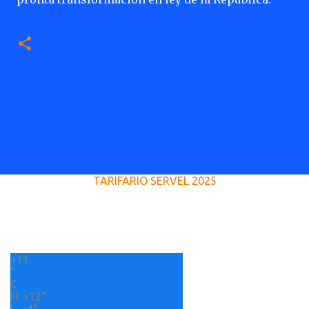
C
o
m
e
TARIFARIO SERVEL 2025
n
t
a
r
+
11
i
°
o
C
H:
+
12°
s