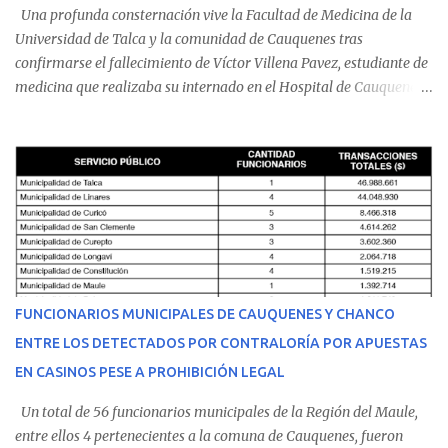
Una profunda consternación vive la Facultad de Medicina de la
Universidad de Talca y la comunidad de Cauquenes tras
confirmarse el fallecimiento de Víctor Villena Pavez, estudiante de
medicina que realizaba su internado en el Hospital de Cauquenes.
De acuerdo con los antecedentes conocidos, el joven se presentó a
cumplir su jornada en el recinto asistencial manifestando
malestares físicos. Dada la complejidad de su estado de salud, el
equipo médico determinó su traslado de urgencia al Hospital
Regional de Talca y dado la urgencia la ambulancia partió hacia
Talca con escolta de Carabineros. En medio del traslado, el
estudiante de medicina de 25 años, se agravó y pese a los esfuerzos
del personal de emergencia terminó falleciendo, sin alcanzar a
recibir atención especializada en el centro de destino. Apenas se
FUNCIONARIOS MUNICIPALES DE CAUQUENES Y CHANCO
conoció la gravedad de su condición, sus padres —residentes en
ENTRE LOS DETECTADOS POR CONTRALORÍA POR APUESTAS
Villarrica— se trasladaron a Cauquenes con la esperanza de una
EN CASINOS PESE A PROHIBICIÓN LEGAL
evolución favorable. No obstante, alrededo...
Un total de 56 funcionarios municipales de la Región del Maule,
entre ellos 4 pertenecientes a la comuna de Cauquenes, fueron