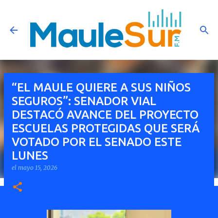
Ir al contenido principal
“EL MAULE QUIERE A SUS NIÑOS
SEGUROS”: SENADOR VIAL
DESTACÓ AVANCE DEL PROYECTO
ESCUELAS PROTEGIDAS QUE SERÁ
VOTADO POR EL SENADO ESTE
LUNES
el
mayo 15, 2026