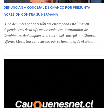
corresponde a un funcionario de la Municipalidad de Chanco,
DENUNCIAN A CONCEJAL DE CHANCO POR PRESUNTA
sumándose a otras comunas del Maule donde también se
AGRESIÓN CONTRA SU HERMANA
detectaron incumplimientos a la normativa vigente. El informe
precisa que la mayor cantidad de dinero apostado se registró en
Una denuncia por agresión fue estampada este lunes en
Talca, donde...
dependencias de la Oficina de Violencia Intrafamiliar de
Carabineros de Cauquenes en contra del concejal por Chanco,
Alfonso Meza, tras ser acusado por su hermana, de 41 años, quien
aseguró haber sido víctima de un violento episodio en un predio
agrícola familiar. Según consta en el parte policial, la denunciante
relató que los hechos ocurrieron cerca de las 11:30 horas en el
fundo San Baldomero, ubicado en el sector Dollimbuta, comuna de
Pelluhue. Allí, mientras se encontraba junto a su madre y su hijo
entregando recomendaciones a los trabajadores de la plantación
de frutillas, habría sostenido una discusión con su hermano, quien
permanecía en el lugar a bordo de una camioneta. De acuerdo con
la declaración, tras recriminarle por intervenir con los
trabajadores, el edil descendió del vehículo y, en medio de la
confrontación, la habría tomado de los hombros, empujado al