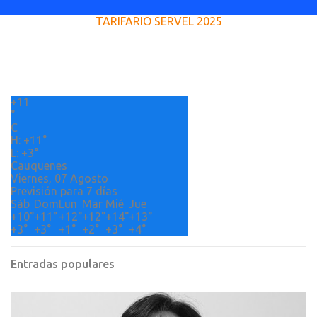
e
TARIFARIO SERVEL 2025
n
t
a
r
+
11
i
°
o
C
H:
+
11°
s
L:
+
3°
Cauquenes
Viernes, 07 Agosto
Previsión para 7 días
Sáb
Dom
Lun
Mar
Mié
Jue
+
10°
+
11°
+
12°
+
12°
+
14°
+
13°
+
3°
+
3°
+
1°
+
2°
+
3°
+
4°
Entradas populares