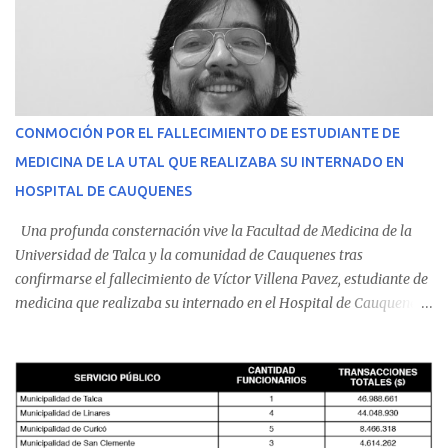
CONMOCIÓN POR EL FALLECIMIENTO DE ESTUDIANTE DE
MEDICINA DE LA UTAL QUE REALIZABA SU INTERNADO EN
HOSPITAL DE CAUQUENES
Una profunda consternación vive la Facultad de Medicina de la
Universidad de Talca y la comunidad de Cauquenes tras
confirmarse el fallecimiento de Víctor Villena Pavez, estudiante de
medicina que realizaba su internado en el Hospital de Cauquenes.
De acuerdo con los antecedentes conocidos, el joven se presentó a
cumplir su jornada en el recinto asistencial manifestando
malestares físicos. Dada la complejidad de su estado de salud, el
equipo médico determinó su traslado de urgencia al Hospital
Regional de Talca y dado la urgencia la ambulancia partió hacia
Talca con escolta de Carabineros. En medio del traslado, el