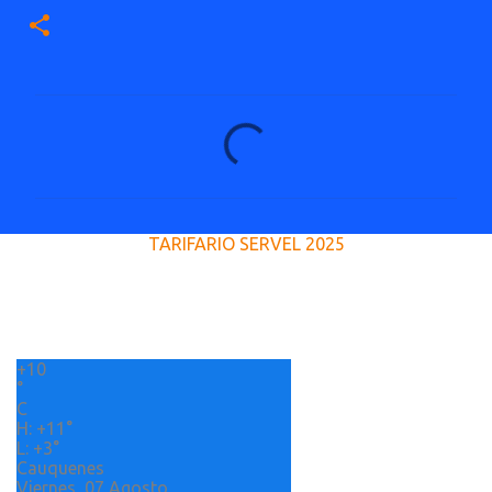
C
o
m
e
TARIFARIO SERVEL 2025
n
t
a
r
+
10
i
°
o
C
H:
+
11°
s
L:
+
3°
Cauquenes
Viernes, 07 Agosto