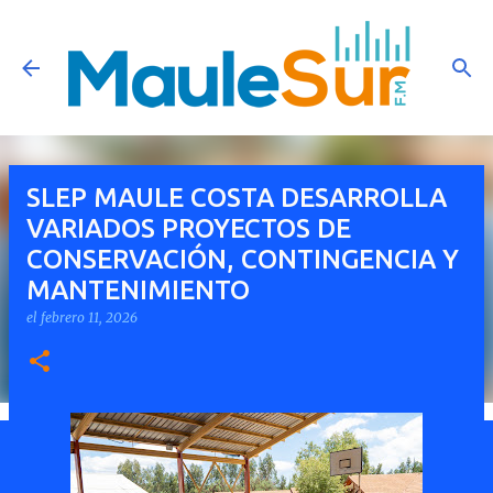
Ir al contenido principal
SLEP MAULE COSTA DESARROLLA
VARIADOS PROYECTOS DE
CONSERVACIÓN, CONTINGENCIA Y
MANTENIMIENTO
el
febrero 11, 2026