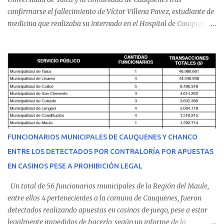
confirmarse el fallecimiento de Víctor Villena Pavez, estudiante de
medicina que realizaba su internado en el Hospital de Cauquenes.
De acuerdo con los antecedentes conocidos, el joven se presentó a
cumplir su jornada en el recinto asistencial manifestando
malestares físicos. Dada la complejidad de su estado de salud, el
equipo médico determinó su traslado de urgencia al Hospital
Regional de Talca y dado la urgencia la ambulancia partió hacia
Talca con escolta de Carabineros. En medio del traslado, el
estudiante de medicina de 25 años, se agravó y pese a los esfuerzos
del personal de emergencia terminó falleciendo, sin alcanzar a
recibir atención especializada en el centro de destino. Apenas se
FUNCIONARIOS MUNICIPALES DE CAUQUENES Y CHANCO
conoció la gravedad de su condición, sus padres —residentes en
ENTRE LOS DETECTADOS POR CONTRALORÍA POR APUESTAS
Villarrica— se trasladaron a Cauquenes con la esperanza de una
EN CASINOS PESE A PROHIBICIÓN LEGAL
evolución favorable. No obstante, alrededo...
Un total de 56 funcionarios municipales de la Región del Maule,
entre ellos 4 pertenecientes a la comuna de Cauquenes, fueron
detectados realizando apuestas en casinos de juego, pese a estar
legalmente impedidos de hacerlo, según un informe de la