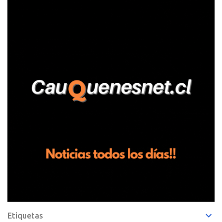
fundo San Baldomero, ubicado en el sector Dollimbuta, comuna de
Pelluhue. Allí, mientras se encontraba junto a su madre y su hijo
entregando recomendaciones a los trabajadores de la plantación
de frutillas, habría sostenido una discusión con su hermano, quien
permanecía en el lugar a bordo de una camioneta. De acuerdo con
la declaración, tras recriminarle por intervenir con los
trabajadores, el edil descendió del vehículo y, en medio de la
confrontación, la habría tomado de los hombros, empujado al
suelo y agredido con golpes de pies y manos, mientr...
Etiquetas