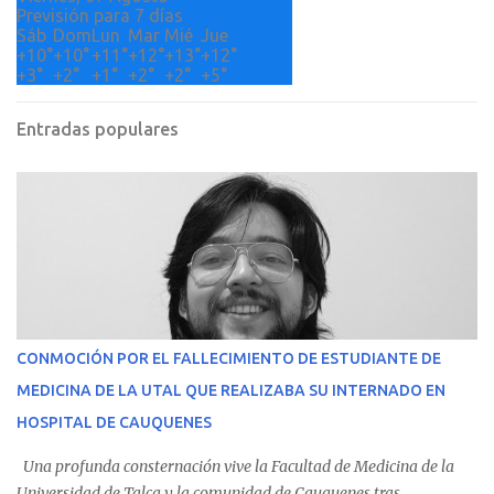
Previsión para 7 días
Sáb
Dom
Lun
Mar
Mié
Jue
+
10°
+
10°
+
11°
+
12°
+
13°
+
12°
+
3°
+
2°
+
1°
+
2°
+
2°
+
5°
Entradas populares
CONMOCIÓN POR EL FALLECIMIENTO DE ESTUDIANTE DE
MEDICINA DE LA UTAL QUE REALIZABA SU INTERNADO EN
HOSPITAL DE CAUQUENES
Una profunda consternación vive la Facultad de Medicina de la
Universidad de Talca y la comunidad de Cauquenes tras