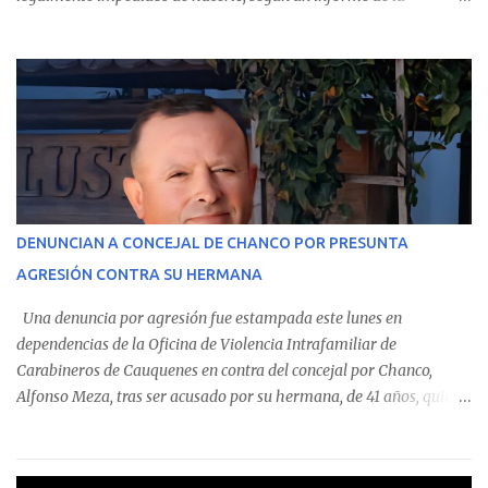
Contraloría General de la República . Los antecedentes forman
parte del Consolidado de Información Circular (CIC) N° 20, el cual
estableció que estos funcionarios —quienes administran o
custodian fondos públicos— efectuaron transacciones por un
monto total de $116.075.918 entre enero de 2024 y junio de 2025.
En el detalle regional, se indica que en la comuna de Cauquenes se
identificó a cuatro funcionarios involucrados en este tipo de
operaciones. Asimismo, se precisa que uno de los casos
corresponde a un funcionario de la Municipalidad de Chanco,
DENUNCIAN A CONCEJAL DE CHANCO POR PRESUNTA
sumándose a otras comunas del Maule donde también se
AGRESIÓN CONTRA SU HERMANA
detectaron incumplimientos a la normativa vigente. El informe
precisa que la mayor cantidad de dinero apostado se registró en
Una denuncia por agresión fue estampada este lunes en
Talca, donde...
dependencias de la Oficina de Violencia Intrafamiliar de
Carabineros de Cauquenes en contra del concejal por Chanco,
Alfonso Meza, tras ser acusado por su hermana, de 41 años, quien
aseguró haber sido víctima de un violento episodio en un predio
agrícola familiar. Según consta en el parte policial, la denunciante
relató que los hechos ocurrieron cerca de las 11:30 horas en el