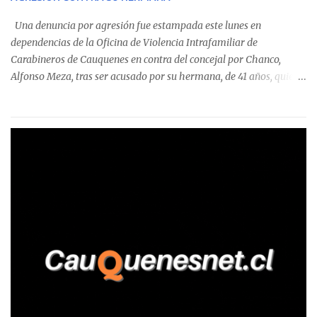
detectaron incumplimientos a la normativa vigente. El informe
precisa que la mayor cantidad de dinero apostado se registró en
Una denuncia por agresión fue estampada este lunes en
Talca, donde...
dependencias de la Oficina de Violencia Intrafamiliar de
Carabineros de Cauquenes en contra del concejal por Chanco,
Alfonso Meza, tras ser acusado por su hermana, de 41 años, quien
aseguró haber sido víctima de un violento episodio en un predio
agrícola familiar. Según consta en el parte policial, la denunciante
relató que los hechos ocurrieron cerca de las 11:30 horas en el
fundo San Baldomero, ubicado en el sector Dollimbuta, comuna de
Pelluhue. Allí, mientras se encontraba junto a su madre y su hijo
entregando recomendaciones a los trabajadores de la plantación
de frutillas, habría sostenido una discusión con su hermano, quien
permanecía en el lugar a bordo de una camioneta. De acuerdo con
la declaración, tras recriminarle por intervenir con los
trabajadores, el edil descendió del vehículo y, en medio de la
confrontación, la habría tomado de los hombros, empujado al
suelo y agredido con golpes de pies y manos, mientr...