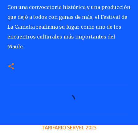
Con una convocatoria histórica y una producción
que dejó a todos con ganas de más, el Festival de
La Camelia reafirma su lugar como uno de los
encuentros culturales más importantes del
Maule.
C
o
m
e
TARIFARIO SERVEL 2025
n