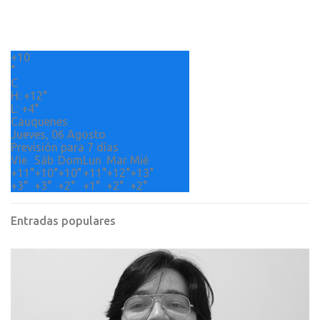
t
a
r
+
10
i
°
o
C
H:
+
12°
s
L:
+
4°
Cauquenes
Jueves, 06 Agosto
Previsión para 7 días
Vie
Sáb
Dom
Lun
Mar
Mié
+
11°
+
10°
+
10°
+
11°
+
12°
+
13°
+
3°
+
3°
+
2°
+
1°
+
2°
+
2°
Entradas populares