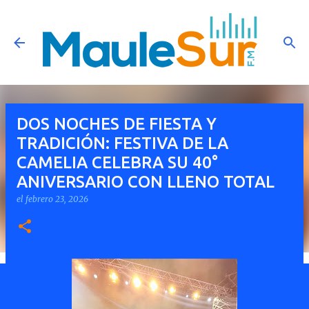
Ir al contenido principal
DOS NOCHES DE FIESTA Y
TRADICIÓN: FESTIVA DE LA
CAMELIA CELEBRA SU 40°
ANIVERSARIO CON LLENO TOTAL
el
febrero 23, 2026