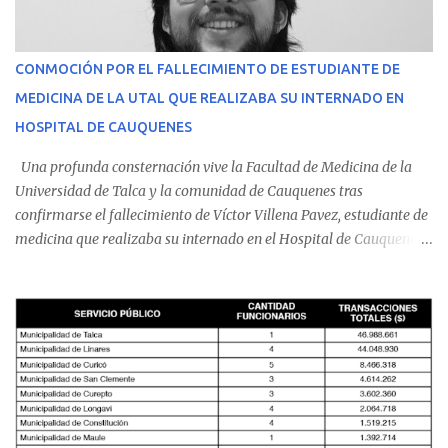
CONMOCIÓN POR EL FALLECIMIENTO DE ESTUDIANTE DE
MEDICINA DE LA UTAL QUE REALIZABA SU INTERNADO EN
HOSPITAL DE CAUQUENES
Una profunda consternación vive la Facultad de Medicina de la
Universidad de Talca y la comunidad de Cauquenes tras
confirmarse el fallecimiento de Víctor Villena Pavez, estudiante de
medicina que realizaba su internado en el Hospital de Cauquenes.
De acuerdo con los antecedentes conocidos, el joven se presentó a
cumplir su jornada en el recinto asistencial manifestando
malestares físicos. Dada la complejidad de su estado de salud, el
equipo médico determinó su traslado de urgencia al Hospital
Regional de Talca y dado la urgencia la ambulancia partió hacia
Talca con escolta de Carabineros. En medio del traslado, el
estudiante de medicina de 25 años, se agravó y pese a los esfuerzos
del personal de emergencia terminó falleciendo, sin alcanzar a