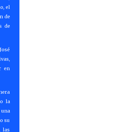
o, el
n de
s de
José
vas,
r en
nera
o la
n una
do su
 las