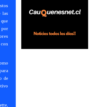
horas en el fundo San Baldomero, ubicado
stos
en el sector Dollimbuta, comuna de
 las
Pelluhue. Allí, mientras se encontraba junto
 que
a su madre y su hijo entregando
recomendaciones a los trabajadores de la
, por
plantación de frutillas, habría sostenido una
ores
discusión con su hermano, quien permanecía
 con
en el lugar a bordo de una camioneta. De
acuerdo con la declaración, tras recriminarle
por intervenir con los trabajadores, el edil
descendió del vehículo y, en medio de la
como
confrontación, la habría tomado de los
para
hombros, empujado al suelo y agredido con
o de
golpes de pies y manos, mientr...
otivo
tte,