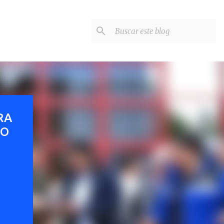
RA
NO