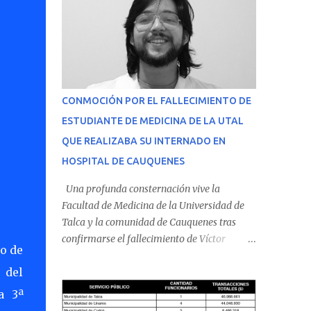
CONMOCIÓN POR EL FALLECIMIENTO DE
ESTUDIANTE DE MEDICINA DE LA UTAL
QUE REALIZABA SU INTERNADO EN
HOSPITAL DE CAUQUENES
Una profunda consternación vive la
Facultad de Medicina de la Universidad de
Talca y la comunidad de Cauquenes tras
confirmarse el fallecimiento de Víctor
to de
Villena Pavez, estudiante de medicina que
 del
realizaba su internado en el Hospital de
Cauquenes. De acuerdo con los antecedentes
a 3ª
conocidos, el joven se presentó a cumplir su