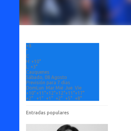
+
8
°
C
H:
+
10°
L:
+
3°
Cauquenes
Sábado, 08 Agosto
Previsión para 7 días
Dom
Lun
Mar
Mié
Jue
Vie
+
10°
+
11°
+
12°
+
12°
+
11°
+
17°
+
2°
+
1°
+
1°
+
2°
+
5°
+
8°
Entradas populares