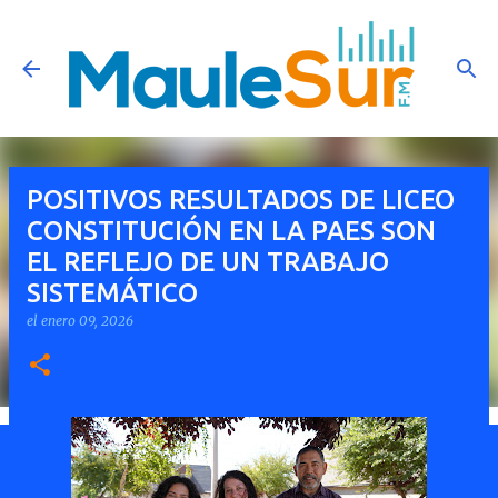
Ir al contenido principal
POSITIVOS RESULTADOS DE LICEO
CONSTITUCIÓN EN LA PAES SON
EL REFLEJO DE UN TRABAJO
SISTEMÁTICO
el
enero 09, 2026