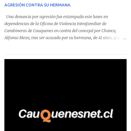
sumándose a otras comunas del Maule donde también se
AGRESIÓN CONTRA SU HERMANA
detectaron incumplimientos a la normativa vigente. El informe
precisa que la mayor cantidad de dinero apostado se registró en
Una denuncia por agresión fue estampada este lunes en
Talca, donde...
dependencias de la Oficina de Violencia Intrafamiliar de
Carabineros de Cauquenes en contra del concejal por Chanco,
Alfonso Meza, tras ser acusado por su hermana, de 41 años, quien
aseguró haber sido víctima de un violento episodio en un predio
agrícola familiar. Según consta en el parte policial, la denunciante
relató que los hechos ocurrieron cerca de las 11:30 horas en el
fundo San Baldomero, ubicado en el sector Dollimbuta, comuna de
Pelluhue. Allí, mientras se encontraba junto a su madre y su hijo
entregando recomendaciones a los trabajadores de la plantación
de frutillas, habría sostenido una discusión con su hermano, quien
permanecía en el lugar a bordo de una camioneta. De acuerdo con
la declaración, tras recriminarle por intervenir con los
trabajadores, el edil descendió del vehículo y, en medio de la
confrontación, la habría tomado de los hombros, empujado al
suelo y agredido con golpes de pies y manos, mientr...