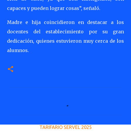
capaces y pueden lograr cosas”, señaló.
Madre e hija coincidieron en destacar a los
docentes del establecimiento por su gran
dedicación, quienes estuvieron muy cerca de los
alumnos.
C
o
m
e
TARIFARIO SERVEL 2025
n