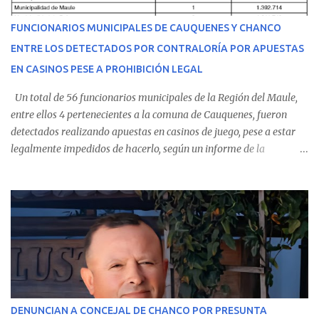
del personal de emergencia terminó falleciendo, sin alcanzar a
recibir atención especializada en el centro de destino. Apenas se
FUNCIONARIOS MUNICIPALES DE CAUQUENES Y CHANCO
conoció la gravedad de su condición, sus padres —residentes en
ENTRE LOS DETECTADOS POR CONTRALORÍA POR APUESTAS
Villarrica— se trasladaron a Cauquenes con la esperanza de una
EN CASINOS PESE A PROHIBICIÓN LEGAL
evolución favorable. No obstante, alrededo...
Un total de 56 funcionarios municipales de la Región del Maule,
entre ellos 4 pertenecientes a la comuna de Cauquenes, fueron
detectados realizando apuestas en casinos de juego, pese a estar
legalmente impedidos de hacerlo, según un informe de la
Contraloría General de la República . Los antecedentes forman
parte del Consolidado de Información Circular (CIC) N° 20, el cual
estableció que estos funcionarios —quienes administran o
custodian fondos públicos— efectuaron transacciones por un
monto total de $116.075.918 entre enero de 2024 y junio de 2025.
En el detalle regional, se indica que en la comuna de Cauquenes se
identificó a cuatro funcionarios involucrados en este tipo de
operaciones. Asimismo, se precisa que uno de los casos
corresponde a un funcionario de la Municipalidad de Chanco,
DENUNCIAN A CONCEJAL DE CHANCO POR PRESUNTA