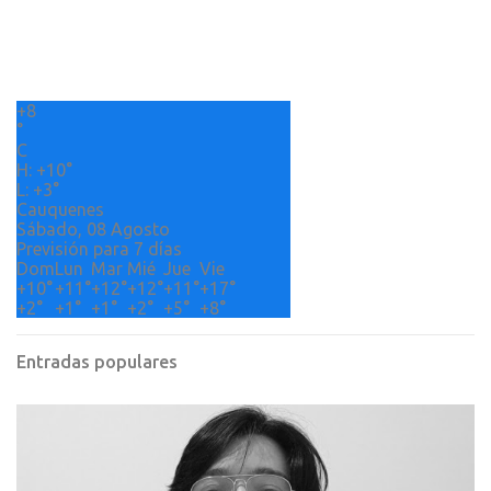
t
a
r
+
8
i
°
o
C
H:
+
10°
s
L:
+
3°
Cauquenes
Sábado, 08 Agosto
Previsión para 7 días
Dom
Lun
Mar
Mié
Jue
Vie
+
10°
+
11°
+
12°
+
12°
+
11°
+
17°
+
2°
+
1°
+
1°
+
2°
+
5°
+
8°
Entradas populares