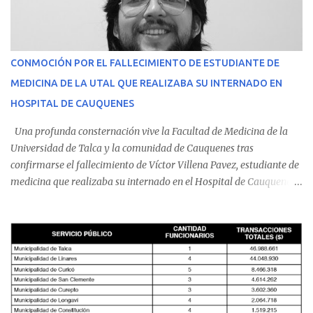
CONMOCIÓN POR EL FALLECIMIENTO DE ESTUDIANTE DE
MEDICINA DE LA UTAL QUE REALIZABA SU INTERNADO EN
HOSPITAL DE CAUQUENES
Una profunda consternación vive la Facultad de Medicina de la
Universidad de Talca y la comunidad de Cauquenes tras
confirmarse el fallecimiento de Víctor Villena Pavez, estudiante de
medicina que realizaba su internado en el Hospital de Cauquenes.
De acuerdo con los antecedentes conocidos, el joven se presentó a
cumplir su jornada en el recinto asistencial manifestando
malestares físicos. Dada la complejidad de su estado de salud, el
equipo médico determinó su traslado de urgencia al Hospital
Regional de Talca y dado la urgencia la ambulancia partió hacia
Talca con escolta de Carabineros. En medio del traslado, el
estudiante de medicina de 25 años, se agravó y pese a los esfuerzos