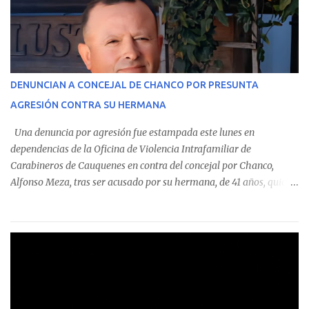
monto total de $116.075.918 entre enero de 2024 y junio de 2025.
En el detalle regional, se indica que en la comuna de Cauquenes se
identificó a cuatro funcionarios involucrados en este tipo de
operaciones. Asimismo, se precisa que uno de los casos
corresponde a un funcionario de la Municipalidad de Chanco,
DENUNCIAN A CONCEJAL DE CHANCO POR PRESUNTA
sumándose a otras comunas del Maule donde también se
AGRESIÓN CONTRA SU HERMANA
detectaron incumplimientos a la normativa vigente. El informe
precisa que la mayor cantidad de dinero apostado se registró en
Una denuncia por agresión fue estampada este lunes en
Talca, donde...
dependencias de la Oficina de Violencia Intrafamiliar de
Carabineros de Cauquenes en contra del concejal por Chanco,
Alfonso Meza, tras ser acusado por su hermana, de 41 años, quien
aseguró haber sido víctima de un violento episodio en un predio
agrícola familiar. Según consta en el parte policial, la denunciante
relató que los hechos ocurrieron cerca de las 11:30 horas en el
fundo San Baldomero, ubicado en el sector Dollimbuta, comuna de
Pelluhue. Allí, mientras se encontraba junto a su madre y su hijo
entregando recomendaciones a los trabajadores de la plantación
de frutillas, habría sostenido una discusión con su hermano, quien