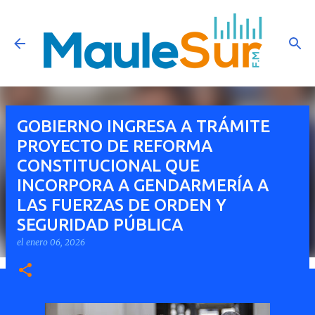
Ir al contenido principal
GOBIERNO INGRESA A TRÁMITE
PROYECTO DE REFORMA
CONSTITUCIONAL QUE
INCORPORA A GENDARMERÍA A
LAS FUERZAS DE ORDEN Y
SEGURIDAD PÚBLICA
el
enero 06, 2026