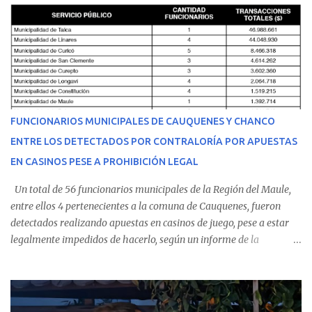
malestares físicos. Dada la complejidad de su estado de salud, el
equipo médico determinó su traslado de urgencia al Hospital
Regional de Talca y dado la urgencia la ambulancia partió hacia
Talca con escolta de Carabineros. En medio del traslado, el
estudiante de medicina de 25 años, se agravó y pese a los esfuerzos
del personal de emergencia terminó falleciendo, sin alcanzar a
recibir atención especializada en el centro de destino. Apenas se
FUNCIONARIOS MUNICIPALES DE CAUQUENES Y CHANCO
conoció la gravedad de su condición, sus padres —residentes en
ENTRE LOS DETECTADOS POR CONTRALORÍA POR APUESTAS
Villarrica— se trasladaron a Cauquenes con la esperanza de una
EN CASINOS PESE A PROHIBICIÓN LEGAL
evolución favorable. No obstante, alrededo...
Un total de 56 funcionarios municipales de la Región del Maule,
entre ellos 4 pertenecientes a la comuna de Cauquenes, fueron
detectados realizando apuestas en casinos de juego, pese a estar
legalmente impedidos de hacerlo, según un informe de la
Contraloría General de la República . Los antecedentes forman
parte del Consolidado de Información Circular (CIC) N° 20, el cual
estableció que estos funcionarios —quienes administran o
custodian fondos públicos— efectuaron transacciones por un