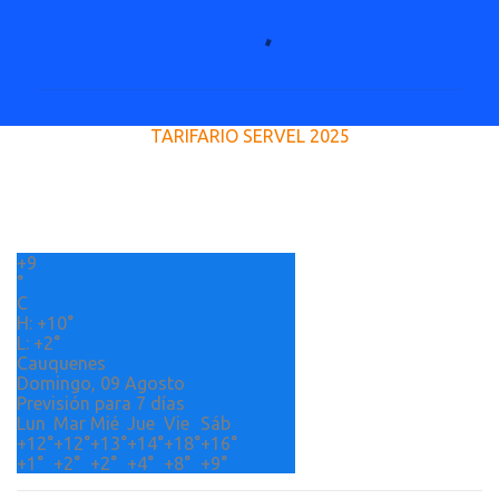
C
o
m
e
TARIFARIO SERVEL 2025
n
t
a
r
+
9
i
°
o
C
H:
+
10°
s
L:
+
2°
Cauquenes
Domingo, 09 Agosto
Previsión para 7 días
Lun
Mar
Mié
Jue
Vie
Sáb
+
12°
+
12°
+
13°
+
14°
+
18°
+
16°
+
1°
+
2°
+
2°
+
4°
+
8°
+
9°