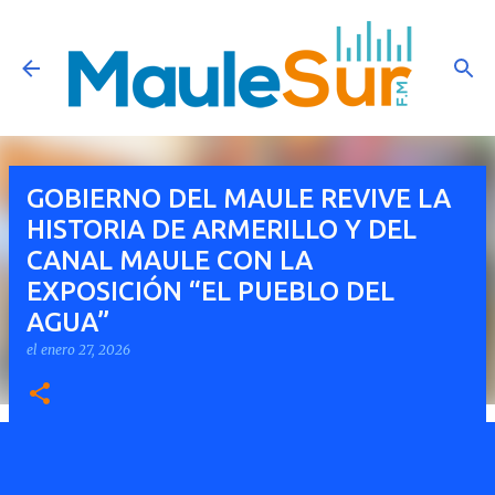
Ir al contenido principal
GOBIERNO DEL MAULE REVIVE LA
HISTORIA DE ARMERILLO Y DEL
CANAL MAULE CON LA
EXPOSICIÓN “EL PUEBLO DEL
AGUA”
el
enero 27, 2026