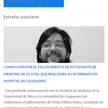
+
10°
+
10°
+
11°
+
12°
+
13°
+
12°
+
3°
+
2°
+
1°
+
2°
+
2°
+
5°
Entradas populares
CONMOCIÓN POR EL FALLECIMIENTO DE ESTUDIANTE DE
MEDICINA DE LA UTAL QUE REALIZABA SU INTERNADO EN
HOSPITAL DE CAUQUENES
Una profunda consternación vive la Facultad de Medicina de la
Universidad de Talca y la comunidad de Cauquenes tras
confirmarse el fallecimiento de Víctor Villena Pavez, estudiante de