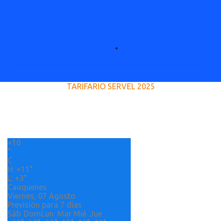
C
o
m
e
TARIFARIO SERVEL 2025
n
t
a
r
+
10
i
°
o
C
H:
+
11°
s
L:
+
3°
Cauquenes
Viernes, 07 Agosto
Previsión para 7 días
Sáb
Dom
Lun
Mar
Mié
Jue