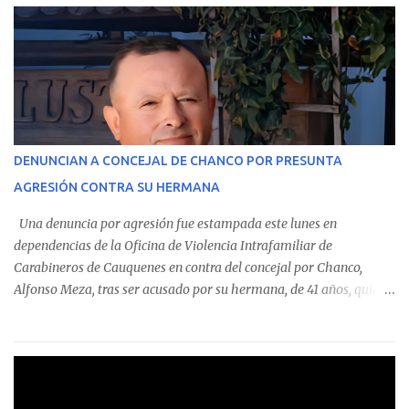
estableció que estos funcionarios —quienes administran o
custodian fondos públicos— efectuaron transacciones por un
monto total de $116.075.918 entre enero de 2024 y junio de 2025.
En el detalle regional, se indica que en la comuna de Cauquenes se
identificó a cuatro funcionarios involucrados en este tipo de
operaciones. Asimismo, se precisa que uno de los casos
corresponde a un funcionario de la Municipalidad de Chanco,
DENUNCIAN A CONCEJAL DE CHANCO POR PRESUNTA
sumándose a otras comunas del Maule donde también se
AGRESIÓN CONTRA SU HERMANA
detectaron incumplimientos a la normativa vigente. El informe
precisa que la mayor cantidad de dinero apostado se registró en
Una denuncia por agresión fue estampada este lunes en
Talca, donde...
dependencias de la Oficina de Violencia Intrafamiliar de
Carabineros de Cauquenes en contra del concejal por Chanco,
Alfonso Meza, tras ser acusado por su hermana, de 41 años, quien
aseguró haber sido víctima de un violento episodio en un predio
agrícola familiar. Según consta en el parte policial, la denunciante
relató que los hechos ocurrieron cerca de las 11:30 horas en el
fundo San Baldomero, ubicado en el sector Dollimbuta, comuna de
Pelluhue. Allí, mientras se encontraba junto a su madre y su hijo