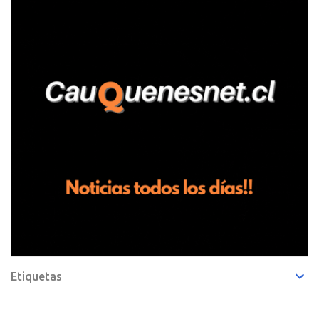
entregando recomendaciones a los trabajadores de la plantación
de frutillas, habría sostenido una discusión con su hermano, quien
permanecía en el lugar a bordo de una camioneta. De acuerdo con
la declaración, tras recriminarle por intervenir con los
trabajadores, el edil descendió del vehículo y, en medio de la
confrontación, la habría tomado de los hombros, empujado al
suelo y agredido con golpes de pies y manos, mientr...
Etiquetas