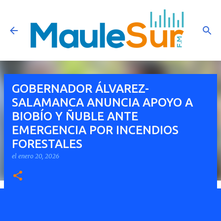
Ir al contenido principal
GOBERNADOR ÁLVAREZ-
SALAMANCA ANUNCIA APOYO A
BIOBÍO Y ÑUBLE ANTE
EMERGENCIA POR INCENDIOS
FORESTALES
el
enero 20, 2026