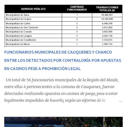
cumplir su jornada en el recinto asistencial manifestando
malestares físicos. Dada la complejidad de su estado de salud, el
equipo médico determinó su traslado de urgencia al Hospital
Regional de Talca y dado la urgencia la ambulancia partió hacia
Talca con escolta de Carabineros. En medio del traslado, el
estudiante de medicina de 25 años, se agravó y pese a los esfuerzos
del personal de emergencia terminó falleciendo, sin alcanzar a
recibir atención especializada en el centro de destino. Apenas se
FUNCIONARIOS MUNICIPALES DE CAUQUENES Y CHANCO
conoció la gravedad de su condición, sus padres —residentes en
ENTRE LOS DETECTADOS POR CONTRALORÍA POR APUESTAS
Villarrica— se trasladaron a Cauquenes con la esperanza de una
EN CASINOS PESE A PROHIBICIÓN LEGAL
evolución favorable. No obstante, alrededo...
Un total de 56 funcionarios municipales de la Región del Maule,
entre ellos 4 pertenecientes a la comuna de Cauquenes, fueron
detectados realizando apuestas en casinos de juego, pese a estar
legalmente impedidos de hacerlo, según un informe de la
Contraloría General de la República . Los antecedentes forman
parte del Consolidado de Información Circular (CIC) N° 20, el cual
estableció que estos funcionarios —quienes administran o