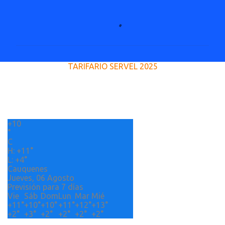
C
o
m
e
TARIFARIO SERVEL 2025
n
t
a
r
+
10
i
°
o
C
H:
+
11°
s
L:
+
4°
Cauquenes
Jueves, 06 Agosto
Previsión para 7 días
Vie
Sáb
Dom
Lun
Mar
Mié
+
11°
+
10°
+
10°
+
11°
+
12°
+
13°
+
2°
+
3°
+
2°
+
2°
+
2°
+
2°