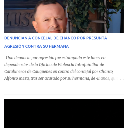
custodian fondos públicos— efectuaron transacciones por un
monto total de $116.075.918 entre enero de 2024 y junio de 2025.
En el detalle regional, se indica que en la comuna de Cauquenes se
identificó a cuatro funcionarios involucrados en este tipo de
operaciones. Asimismo, se precisa que uno de los casos
corresponde a un funcionario de la Municipalidad de Chanco,
DENUNCIAN A CONCEJAL DE CHANCO POR PRESUNTA
sumándose a otras comunas del Maule donde también se
AGRESIÓN CONTRA SU HERMANA
detectaron incumplimientos a la normativa vigente. El informe
precisa que la mayor cantidad de dinero apostado se registró en
Una denuncia por agresión fue estampada este lunes en
Talca, donde...
dependencias de la Oficina de Violencia Intrafamiliar de
Carabineros de Cauquenes en contra del concejal por Chanco,
Alfonso Meza, tras ser acusado por su hermana, de 41 años, quien
aseguró haber sido víctima de un violento episodio en un predio
agrícola familiar. Según consta en el parte policial, la denunciante
relató que los hechos ocurrieron cerca de las 11:30 horas en el
fundo San Baldomero, ubicado en el sector Dollimbuta, comuna de
Pelluhue. Allí, mientras se encontraba junto a su madre y su hijo
entregando recomendaciones a los trabajadores de la plantación
de frutillas, habría sostenido una discusión con su hermano, quien