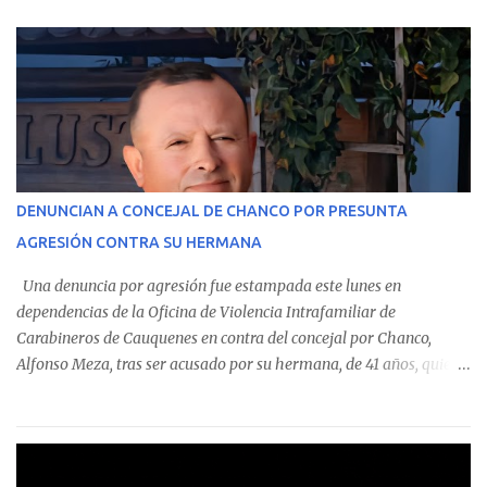
parte del Consolidado de Información Circular (CIC) N° 20, el cual
estableció que estos funcionarios —quienes administran o
custodian fondos públicos— efectuaron transacciones por un
monto total de $116.075.918 entre enero de 2024 y junio de 2025.
En el detalle regional, se indica que en la comuna de Cauquenes se
identificó a cuatro funcionarios involucrados en este tipo de
operaciones. Asimismo, se precisa que uno de los casos
corresponde a un funcionario de la Municipalidad de Chanco,
DENUNCIAN A CONCEJAL DE CHANCO POR PRESUNTA
sumándose a otras comunas del Maule donde también se
AGRESIÓN CONTRA SU HERMANA
detectaron incumplimientos a la normativa vigente. El informe
precisa que la mayor cantidad de dinero apostado se registró en
Una denuncia por agresión fue estampada este lunes en
Talca, donde...
dependencias de la Oficina de Violencia Intrafamiliar de
Carabineros de Cauquenes en contra del concejal por Chanco,
Alfonso Meza, tras ser acusado por su hermana, de 41 años, quien
aseguró haber sido víctima de un violento episodio en un predio
agrícola familiar. Según consta en el parte policial, la denunciante
relató que los hechos ocurrieron cerca de las 11:30 horas en el
fundo San Baldomero, ubicado en el sector Dollimbuta, comuna de