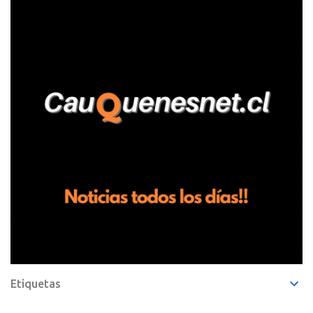
Pelluhue. Allí, mientras se encontraba junto a su madre y su hijo
entregando recomendaciones a los trabajadores de la plantación
de frutillas, habría sostenido una discusión con su hermano, quien
permanecía en el lugar a bordo de una camioneta. De acuerdo con
la declaración, tras recriminarle por intervenir con los
trabajadores, el edil descendió del vehículo y, en medio de la
confrontación, la habría tomado de los hombros, empujado al
suelo y agredido con golpes de pies y manos, mientr...
Etiquetas