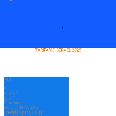
C
o
m
e
TARIFARIO SERVEL 2025
n
t
a
r
+
10
i
°
o
C
H:
+
12°
s
L:
+
4°
Cauquenes
Jueves, 06 Agosto
Previsión para 7 días