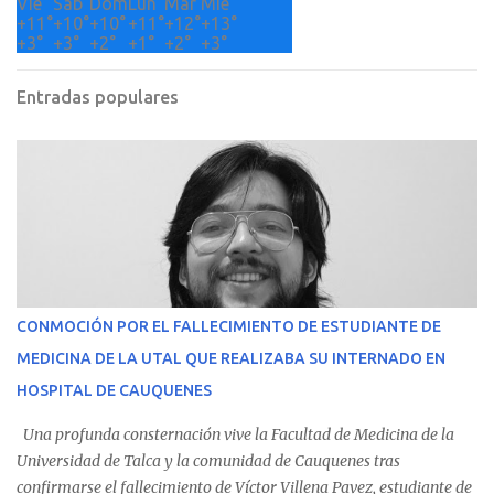
Vie
Sáb
Dom
Lun
Mar
Mié
+
11°
+
10°
+
10°
+
11°
+
12°
+
13°
+
3°
+
3°
+
2°
+
1°
+
2°
+
3°
Entradas populares
CONMOCIÓN POR EL FALLECIMIENTO DE ESTUDIANTE DE
MEDICINA DE LA UTAL QUE REALIZABA SU INTERNADO EN
HOSPITAL DE CAUQUENES
Una profunda consternación vive la Facultad de Medicina de la
Universidad de Talca y la comunidad de Cauquenes tras
confirmarse el fallecimiento de Víctor Villena Pavez, estudiante de