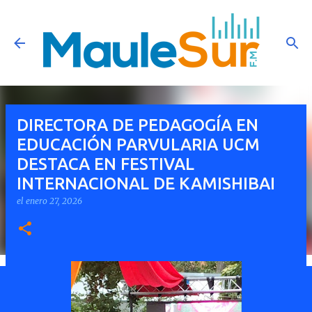
Ir al contenido principal
DIRECTORA DE PEDAGOGÍA EN
EDUCACIÓN PARVULARIA UCM
DESTACA EN FESTIVAL
INTERNACIONAL DE KAMISHIBAI
el
enero 27, 2026