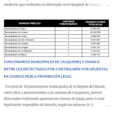
medicina que realizaba su internado en el Hospital de Cauquenes.
De acuerdo con los antecedentes conocidos, el joven se presentó a
cumplir su jornada en el recinto asistencial manifestando
malestares físicos. Dada la complejidad de su estado de salud, el
equipo médico determinó su traslado de urgencia al Hospital
Regional de Talca y dado la urgencia la ambulancia partió hacia
Talca con escolta de Carabineros. En medio del traslado, el
estudiante de medicina de 25 años, se agravó y pese a los esfuerzos
del personal de emergencia terminó falleciendo, sin alcanzar a
recibir atención especializada en el centro de destino. Apenas se
FUNCIONARIOS MUNICIPALES DE CAUQUENES Y CHANCO
conoció la gravedad de su condición, sus padres —residentes en
ENTRE LOS DETECTADOS POR CONTRALORÍA POR APUESTAS
Villarrica— se trasladaron a Cauquenes con la esperanza de una
EN CASINOS PESE A PROHIBICIÓN LEGAL
evolución favorable. No obstante, alrededo...
Un total de 56 funcionarios municipales de la Región del Maule,
entre ellos 4 pertenecientes a la comuna de Cauquenes, fueron
detectados realizando apuestas en casinos de juego, pese a estar
legalmente impedidos de hacerlo, según un informe de la
Contraloría General de la República . Los antecedentes forman