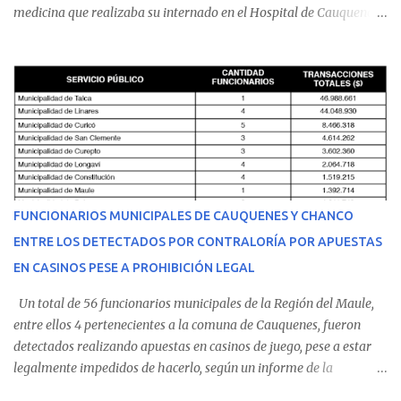
medicina que realizaba su internado en el Hospital de Cauquenes.
De acuerdo con los antecedentes conocidos, el joven se presentó a
cumplir su jornada en el recinto asistencial manifestando
malestares físicos. Dada la complejidad de su estado de salud, el
equipo médico determinó su traslado de urgencia al Hospital
Regional de Talca y dado la urgencia la ambulancia partió hacia
Talca con escolta de Carabineros. En medio del traslado, el
estudiante de medicina de 25 años, se agravó y pese a los esfuerzos
del personal de emergencia terminó falleciendo, sin alcanzar a
recibir atención especializada en el centro de destino. Apenas se
FUNCIONARIOS MUNICIPALES DE CAUQUENES Y CHANCO
conoció la gravedad de su condición, sus padres —residentes en
ENTRE LOS DETECTADOS POR CONTRALORÍA POR APUESTAS
Villarrica— se trasladaron a Cauquenes con la esperanza de una
EN CASINOS PESE A PROHIBICIÓN LEGAL
evolución favorable. No obstante, alrededo...
Un total de 56 funcionarios municipales de la Región del Maule,
entre ellos 4 pertenecientes a la comuna de Cauquenes, fueron
detectados realizando apuestas en casinos de juego, pese a estar
legalmente impedidos de hacerlo, según un informe de la
Contraloría General de la República . Los antecedentes forman