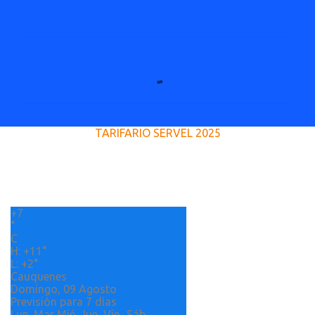
C
o
m
e
TARIFARIO SERVEL 2025
n
t
a
r
+
7
i
°
o
C
H:
+
11°
s
L:
+
2°
Cauquenes
Domingo, 09 Agosto
Previsión para 7 días
Lun
Mar
Mié
Jue
Vie
Sáb