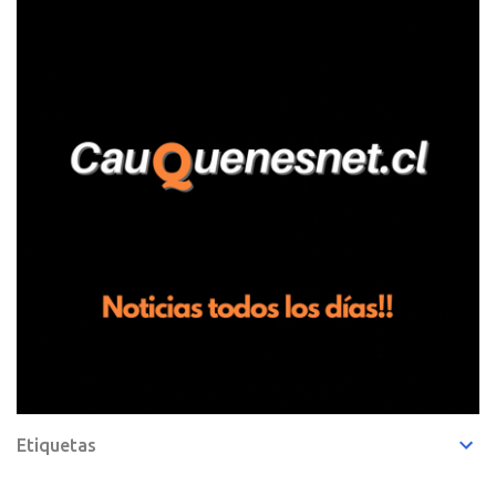
Pelluhue. Allí, mientras se encontraba junto a su madre y su hijo
entregando recomendaciones a los trabajadores de la plantación
de frutillas, habría sostenido una discusión con su hermano, quien
permanecía en el lugar a bordo de una camioneta. De acuerdo con
la declaración, tras recriminarle por intervenir con los
trabajadores, el edil descendió del vehículo y, en medio de la
confrontación, la habría tomado de los hombros, empujado al
suelo y agredido con golpes de pies y manos, mientr...
Etiquetas