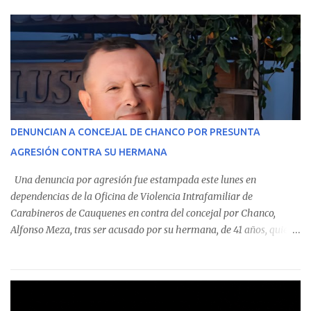
parte del Consolidado de Información Circular (CIC) N° 20, el cual
estableció que estos funcionarios —quienes administran o
custodian fondos públicos— efectuaron transacciones por un
monto total de $116.075.918 entre enero de 2024 y junio de 2025.
En el detalle regional, se indica que en la comuna de Cauquenes se
identificó a cuatro funcionarios involucrados en este tipo de
operaciones. Asimismo, se precisa que uno de los casos
corresponde a un funcionario de la Municipalidad de Chanco,
DENUNCIAN A CONCEJAL DE CHANCO POR PRESUNTA
sumándose a otras comunas del Maule donde también se
AGRESIÓN CONTRA SU HERMANA
detectaron incumplimientos a la normativa vigente. El informe
precisa que la mayor cantidad de dinero apostado se registró en
Una denuncia por agresión fue estampada este lunes en
Talca, donde...
dependencias de la Oficina de Violencia Intrafamiliar de
Carabineros de Cauquenes en contra del concejal por Chanco,
Alfonso Meza, tras ser acusado por su hermana, de 41 años, quien
aseguró haber sido víctima de un violento episodio en un predio
agrícola familiar. Según consta en el parte policial, la denunciante
relató que los hechos ocurrieron cerca de las 11:30 horas en el
fundo San Baldomero, ubicado en el sector Dollimbuta, comuna de