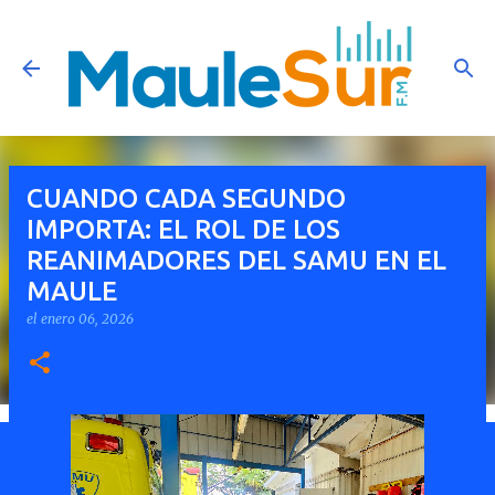
Ir al contenido principal
CUANDO CADA SEGUNDO
IMPORTA: EL ROL DE LOS
REANIMADORES DEL SAMU EN EL
MAULE
el
enero 06, 2026