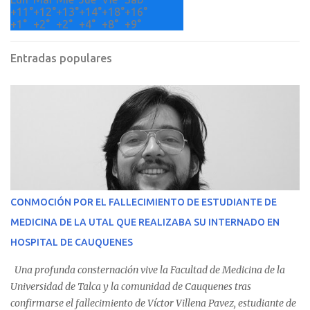
+
11°
+
12°
+
13°
+
14°
+
18°
+
16°
+
1°
+
2°
+
2°
+
4°
+
8°
+
9°
Entradas populares
CONMOCIÓN POR EL FALLECIMIENTO DE ESTUDIANTE DE
MEDICINA DE LA UTAL QUE REALIZABA SU INTERNADO EN
HOSPITAL DE CAUQUENES
Una profunda consternación vive la Facultad de Medicina de la
Universidad de Talca y la comunidad de Cauquenes tras
confirmarse el fallecimiento de Víctor Villena Pavez, estudiante de