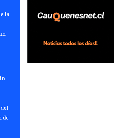
horas en el fundo San Baldomero, ubicado
en el sector Dollimbuta, comuna de
e la
Pelluhue. Allí, mientras se encontraba junto
a su madre y su hijo entregando
 un
recomendaciones a los trabajadores de la
plantación de frutillas, habría sostenido una
discusión con su hermano, quien permanecía
en el lugar a bordo de una camioneta. De
acuerdo con la declaración, tras recriminarle
por intervenir con los trabajadores, el edil
in
descendió del vehículo y, en medio de la
confrontación, la habría tomado de los
hombros, empujado al suelo y agredido con
golpes de pies y manos, mientr...
 del
n de