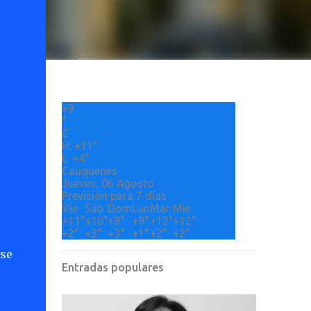
+
9
°
C
H:
+
11°
L:
+
4°
Cauquenes
Jueves, 06 Agosto
Previsión para 7 días
Vie
Sáb
Dom
Lun
Mar
Mié
+
11°
+
10°
+
9°
+
9°
+
12°
+
12°
+
2°
+
3°
+
3°
+
1°
+
2°
+
2°
 se
Entradas populares