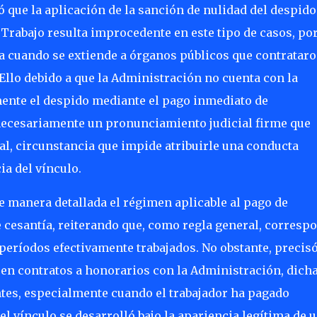
 que la aplicación de la sanción de nulidad del despido
l Trabajo resulta improcedente en este tipo de casos, po
za cuando se extiende a órganos públicos que contratar
 Ello debido a que la Administración no cuenta con la
emente el despido mediante el pago inmediato de
 necesariamente un pronunciamiento judicial firme que
ral, circunstancia que impide atribuirle una conducta
ia del vínculo.
 manera detallada el régimen aplicable al pago de
e cesantía, reiterando que, como regla general, corresp
períodos efectivamente trabajados. No obstante, precis
 en contratos a honorarios con la Administración, dich
tes, especialmente cuando el trabajador ha pagado
l vínculo se desarrolló bajo la apariencia legítima de 