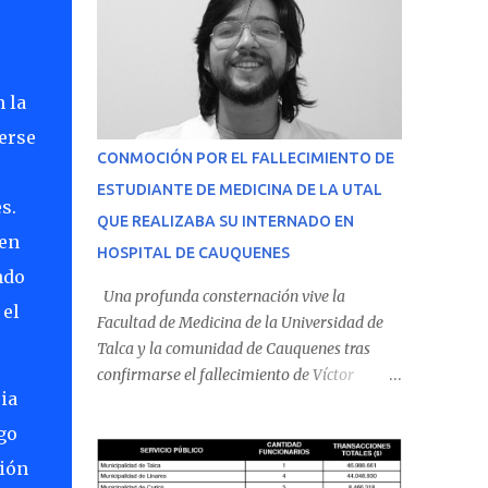
 la
erse
CONMOCIÓN POR EL FALLECIMIENTO DE
ESTUDIANTE DE MEDICINA DE LA UTAL
s.
QUE REALIZABA SU INTERNADO EN
men
HOSPITAL DE CAUQUENES
ndo
Una profunda consternación vive la
 el
Facultad de Medicina de la Universidad de
Talca y la comunidad de Cauquenes tras
confirmarse el fallecimiento de Víctor
ia
Villena Pavez, estudiante de medicina que
realizaba su internado en el Hospital de
go
Cauquenes. De acuerdo con los antecedentes
ción
conocidos, el joven se presentó a cumplir su