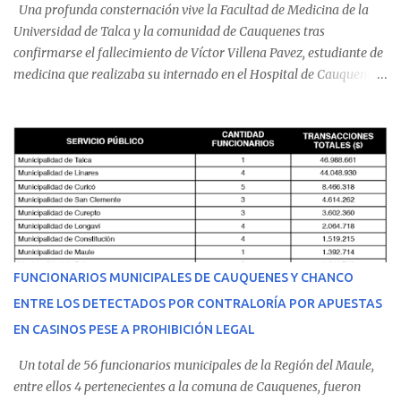
Una profunda consternación vive la Facultad de Medicina de la
Universidad de Talca y la comunidad de Cauquenes tras
confirmarse el fallecimiento de Víctor Villena Pavez, estudiante de
medicina que realizaba su internado en el Hospital de Cauquenes.
De acuerdo con los antecedentes conocidos, el joven se presentó a
cumplir su jornada en el recinto asistencial manifestando
malestares físicos. Dada la complejidad de su estado de salud, el
equipo médico determinó su traslado de urgencia al Hospital
Regional de Talca y dado la urgencia la ambulancia partió hacia
Talca con escolta de Carabineros. En medio del traslado, el
estudiante de medicina de 25 años, se agravó y pese a los esfuerzos
del personal de emergencia terminó falleciendo, sin alcanzar a
recibir atención especializada en el centro de destino. Apenas se
FUNCIONARIOS MUNICIPALES DE CAUQUENES Y CHANCO
conoció la gravedad de su condición, sus padres —residentes en
ENTRE LOS DETECTADOS POR CONTRALORÍA POR APUESTAS
Villarrica— se trasladaron a Cauquenes con la esperanza de una
EN CASINOS PESE A PROHIBICIÓN LEGAL
evolución favorable. No obstante, alrededo...
Un total de 56 funcionarios municipales de la Región del Maule,
entre ellos 4 pertenecientes a la comuna de Cauquenes, fueron