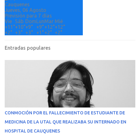
Cauquenes
Jueves, 06 Agosto
Previsión para 7 días
Vie
Sáb
Dom
Lun
Mar
Mié
+
11°
+
10°
+
9°
+
9°
+
12°
+
12°
+
2°
+
3°
+
3°
+
1°
+
2°
+
2°
Entradas populares
CONMOCIÓN POR EL FALLECIMIENTO DE ESTUDIANTE DE
MEDICINA DE LA UTAL QUE REALIZABA SU INTERNADO EN
HOSPITAL DE CAUQUENES