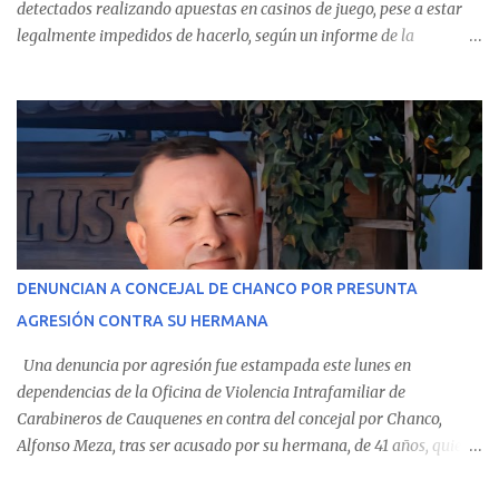
detectados realizando apuestas en casinos de juego, pese a estar
legalmente impedidos de hacerlo, según un informe de la
Contraloría General de la República . Los antecedentes forman
parte del Consolidado de Información Circular (CIC) N° 20, el cual
estableció que estos funcionarios —quienes administran o
custodian fondos públicos— efectuaron transacciones por un
monto total de $116.075.918 entre enero de 2024 y junio de 2025.
En el detalle regional, se indica que en la comuna de Cauquenes se
identificó a cuatro funcionarios involucrados en este tipo de
operaciones. Asimismo, se precisa que uno de los casos
corresponde a un funcionario de la Municipalidad de Chanco,
DENUNCIAN A CONCEJAL DE CHANCO POR PRESUNTA
sumándose a otras comunas del Maule donde también se
AGRESIÓN CONTRA SU HERMANA
detectaron incumplimientos a la normativa vigente. El informe
precisa que la mayor cantidad de dinero apostado se registró en
Una denuncia por agresión fue estampada este lunes en
Talca, donde...
dependencias de la Oficina de Violencia Intrafamiliar de
Carabineros de Cauquenes en contra del concejal por Chanco,
Alfonso Meza, tras ser acusado por su hermana, de 41 años, quien
aseguró haber sido víctima de un violento episodio en un predio