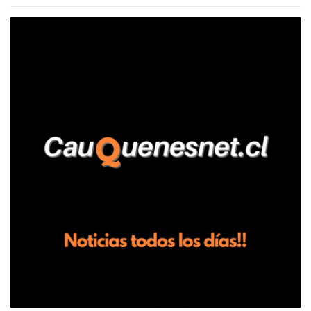
agrícola familiar. Según consta en el parte policial, la denunciante
relató que los hechos ocurrieron cerca de las 11:30 horas en el
fundo San Baldomero, ubicado en el sector Dollimbuta, comuna de
Pelluhue. Allí, mientras se encontraba junto a su madre y su hijo
entregando recomendaciones a los trabajadores de la plantación
de frutillas, habría sostenido una discusión con su hermano, quien
permanecía en el lugar a bordo de una camioneta. De acuerdo con
la declaración, tras recriminarle por intervenir con los
trabajadores, el edil descendió del vehículo y, en medio de la
confrontación, la habría tomado de los hombros, empujado al
suelo y agredido con golpes de pies y manos, mientr...