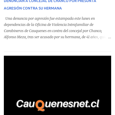
DENUNCIAN A CONCEJAL DE CHANCO POR PRESUNTA
sumándose a otras comunas del Maule donde también se
AGRESIÓN CONTRA SU HERMANA
detectaron incumplimientos a la normativa vigente. El informe
precisa que la mayor cantidad de dinero apostado se registró en
Una denuncia por agresión fue estampada este lunes en
Talca, donde...
dependencias de la Oficina de Violencia Intrafamiliar de
Carabineros de Cauquenes en contra del concejal por Chanco,
Alfonso Meza, tras ser acusado por su hermana, de 41 años, quien
aseguró haber sido víctima de un violento episodio en un predio
agrícola familiar. Según consta en el parte policial, la denunciante
relató que los hechos ocurrieron cerca de las 11:30 horas en el
fundo San Baldomero, ubicado en el sector Dollimbuta, comuna de
Pelluhue. Allí, mientras se encontraba junto a su madre y su hijo
entregando recomendaciones a los trabajadores de la plantación
de frutillas, habría sostenido una discusión con su hermano, quien
permanecía en el lugar a bordo de una camioneta. De acuerdo con
la declaración, tras recriminarle por intervenir con los
trabajadores, el edil descendió del vehículo y, en medio de la
confrontación, la habría tomado de los hombros, empujado al
suelo y agredido con golpes de pies y manos, mientr...