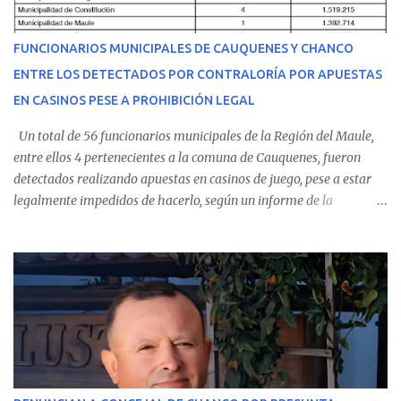
del personal de emergencia terminó falleciendo, sin alcanzar a
recibir atención especializada en el centro de destino. Apenas se
FUNCIONARIOS MUNICIPALES DE CAUQUENES Y CHANCO
conoció la gravedad de su condición, sus padres —residentes en
ENTRE LOS DETECTADOS POR CONTRALORÍA POR APUESTAS
Villarrica— se trasladaron a Cauquenes con la esperanza de una
EN CASINOS PESE A PROHIBICIÓN LEGAL
evolución favorable. No obstante, alrededo...
Un total de 56 funcionarios municipales de la Región del Maule,
entre ellos 4 pertenecientes a la comuna de Cauquenes, fueron
detectados realizando apuestas en casinos de juego, pese a estar
legalmente impedidos de hacerlo, según un informe de la
Contraloría General de la República . Los antecedentes forman
parte del Consolidado de Información Circular (CIC) N° 20, el cual
estableció que estos funcionarios —quienes administran o
custodian fondos públicos— efectuaron transacciones por un
monto total de $116.075.918 entre enero de 2024 y junio de 2025.
En el detalle regional, se indica que en la comuna de Cauquenes se
identificó a cuatro funcionarios involucrados en este tipo de
operaciones. Asimismo, se precisa que uno de los casos
corresponde a un funcionario de la Municipalidad de Chanco,