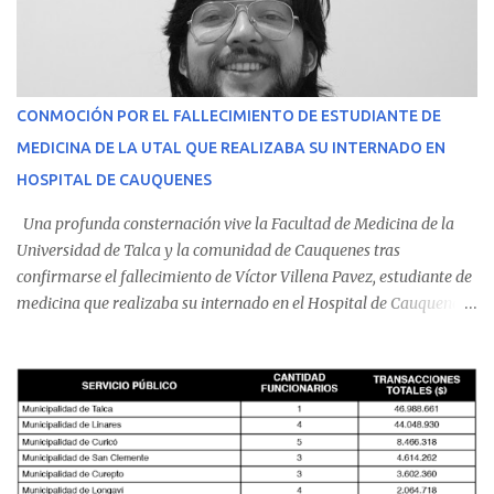
CONMOCIÓN POR EL FALLECIMIENTO DE ESTUDIANTE DE
MEDICINA DE LA UTAL QUE REALIZABA SU INTERNADO EN
HOSPITAL DE CAUQUENES
Una profunda consternación vive la Facultad de Medicina de la
Universidad de Talca y la comunidad de Cauquenes tras
confirmarse el fallecimiento de Víctor Villena Pavez, estudiante de
medicina que realizaba su internado en el Hospital de Cauquenes.
De acuerdo con los antecedentes conocidos, el joven se presentó a
cumplir su jornada en el recinto asistencial manifestando
malestares físicos. Dada la complejidad de su estado de salud, el
equipo médico determinó su traslado de urgencia al Hospital
Regional de Talca y dado la urgencia la ambulancia partió hacia
Talca con escolta de Carabineros. En medio del traslado, el
estudiante de medicina de 25 años, se agravó y pese a los esfuerzos