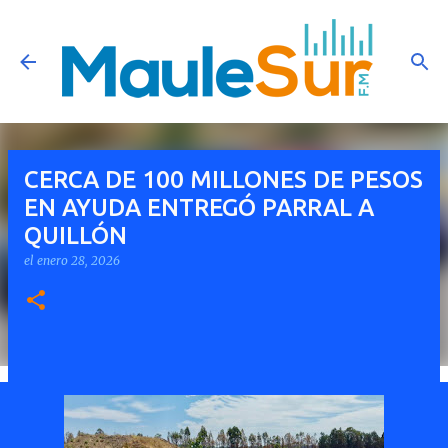
Ir al contenido principal
CERCA DE 100 MILLONES DE PESOS
EN AYUDA ENTREGÓ PARRAL A
QUILLÓN
el
enero 28, 2026