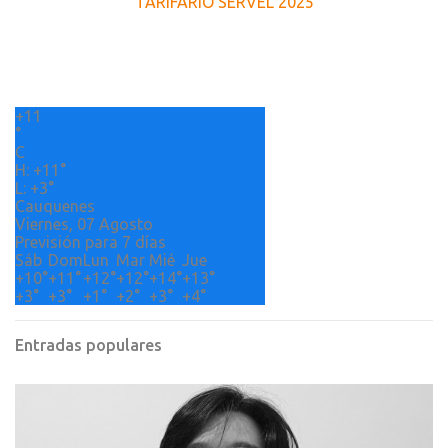
TARIFARIO SERVEL 2025
n
t
a
r
+
11
i
°
o
C
H:
+
11°
s
L:
+
3°
Cauquenes
Viernes, 07 Agosto
Previsión para 7 días
Sáb
Dom
Lun
Mar
Mié
Jue
+
10°
+
11°
+
12°
+
12°
+
14°
+
13°
+
3°
+
3°
+
1°
+
2°
+
3°
+
4°
Entradas populares