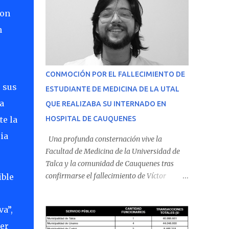
con
n
CONMOCIÓN POR EL FALLECIMIENTO DE
e sus
ESTUDIANTE DE MEDICINA DE LA UTAL
a
QUE REALIZABA SU INTERNADO EN
te la
HOSPITAL DE CAUQUENES
ia
Una profunda consternación vive la
Facultad de Medicina de la Universidad de
Talca y la comunidad de Cauquenes tras
confirmarse el fallecimiento de Víctor
ible
Villena Pavez, estudiante de medicina que
realizaba su internado en el Hospital de
va”,
Cauquenes. De acuerdo con los antecedentes
conocidos, el joven se presentó a cumplir su
er