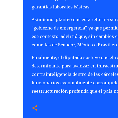
garantías laborales básicas.
Asimismo, planteó que esta reforma será
“gobierno de emergencia”, ya que permit
ese contexto, advirtió que, sin cambios e
como las de Ecuador, México o Brasil en 
Finalmente, el diputado sostuvo que el r
determinante para avanzar en infraestruc
contrainteligencia dentro de las cárcele
funcionarios eventualmente corrompidos
reestructuración profunda que el país n