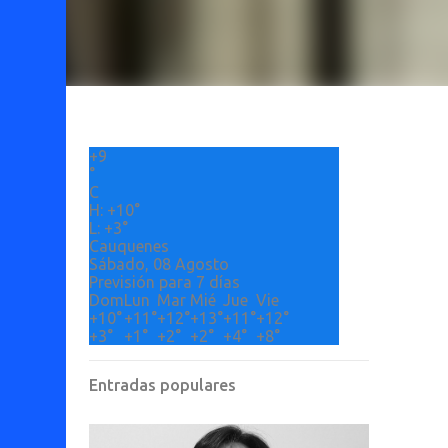
+
9
°
C
H:
+
10°
L:
+
3°
Cauquenes
Sábado, 08 Agosto
Previsión para 7 días
Dom
Lun
Mar
Mié
Jue
Vie
+
10°
+
11°
+
12°
+
13°
+
11°
+
12°
+
3°
+
1°
+
2°
+
2°
+
4°
+
8°
Entradas populares