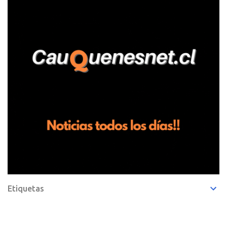
de frutillas, habría sostenido una discusión con su hermano, quien
permanecía en el lugar a bordo de una camioneta. De acuerdo con
la declaración, tras recriminarle por intervenir con los
trabajadores, el edil descendió del vehículo y, en medio de la
confrontación, la habría tomado de los hombros, empujado al
suelo y agredido con golpes de pies y manos, mientr...
Etiquetas