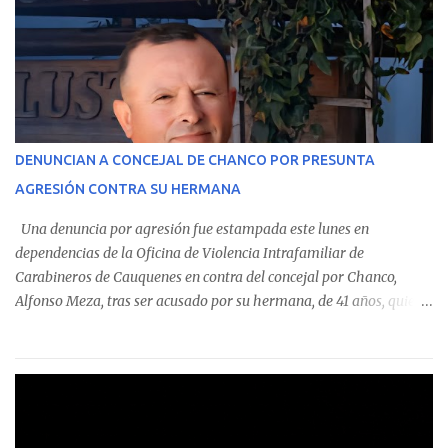
estableció que estos funcionarios —quienes administran o
custodian fondos públicos— efectuaron transacciones por un
monto total de $116.075.918 entre enero de 2024 y junio de 2025.
En el detalle regional, se indica que en la comuna de Cauquenes se
identificó a cuatro funcionarios involucrados en este tipo de
operaciones. Asimismo, se precisa que uno de los casos
corresponde a un funcionario de la Municipalidad de Chanco,
DENUNCIAN A CONCEJAL DE CHANCO POR PRESUNTA
sumándose a otras comunas del Maule donde también se
AGRESIÓN CONTRA SU HERMANA
detectaron incumplimientos a la normativa vigente. El informe
precisa que la mayor cantidad de dinero apostado se registró en
Una denuncia por agresión fue estampada este lunes en
Talca, donde...
dependencias de la Oficina de Violencia Intrafamiliar de
Carabineros de Cauquenes en contra del concejal por Chanco,
Alfonso Meza, tras ser acusado por su hermana, de 41 años, quien
aseguró haber sido víctima de un violento episodio en un predio
agrícola familiar. Según consta en el parte policial, la denunciante
relató que los hechos ocurrieron cerca de las 11:30 horas en el
fundo San Baldomero, ubicado en el sector Dollimbuta, comuna de
Pelluhue. Allí, mientras se encontraba junto a su madre y su hijo
entregando recomendaciones a los trabajadores de la plantación