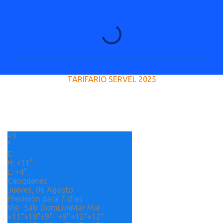
C
o
m
e
TARIFARIO SERVEL 2025
n
t
a
r
+
9
i
°
o
C
H:
+
11°
s
L:
+
4°
Cauquenes
Jueves, 06 Agosto
Previsión para 7 días
Vie
Sáb
Dom
Lun
Mar
Mié
+
11°
+
10°
+
9°
+
9°
+
12°
+
12°