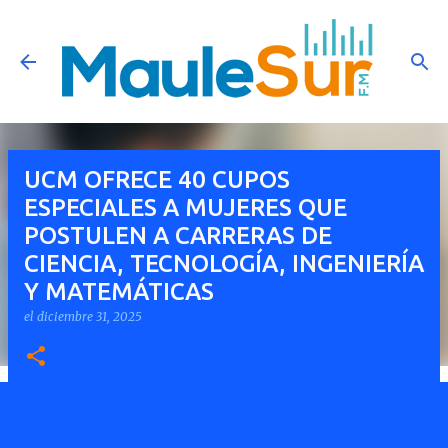
Ir al contenido principal
UCM OFRECE 40 CUPOS
ESPECIALES A MUJERES QUE
POSTULEN A CARRERAS DE
CIENCIA, TECNOLOGÍA, INGENIERÍA
Y MATEMÁTICAS
el
diciembre 31, 2025