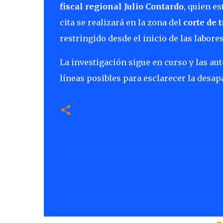
fiscal regional Julio Contardo
, quien e
cita se realizará en la zona del
corte de t
restringido desde el inicio de las labor
La investigación sigue en curso y las a
líneas posibles para esclarecer la desapa
C
o
m
e