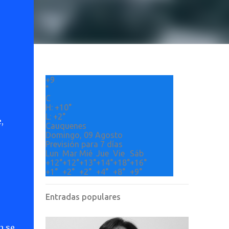
+
9
°
C
H:
+
10°
L:
+
2°
e
,
Cauquenes
Domingo, 09 Agosto
Previsión para 7 días
Lun
Mar
Mié
Jue
Vie
Sáb
+
12°
+
12°
+
13°
+
14°
+
18°
+
16°
+
1°
+
2°
+
2°
+
4°
+
8°
+
9°
Entradas populares
n se