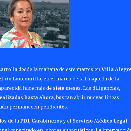
sarrolla desde la mañana de este martes en
Villa Alegr
el río Loncomilla
, en el marco de la búsqueda de la
aparecida hace más de siete meses. Las diligencias,
ealizadas hasta ahora
, buscan abrir nuevas líneas
e aún permanecen pendientes.
dos de la
PDI
,
Carabineros
y el
Servicio Médico Legal
,
al capacitado en labores subacuáticas. La intervenció