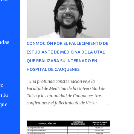
adas
CONMOCIÓN POR EL FALLECIMIENTO DE
ESTUDIANTE DE MEDICINA DE LA UTAL
QUE REALIZABA SU INTERNADO EN
HOSPITAL DE CAUQUENES
Una profunda consternación vive la
to
Facultad de Medicina de la Universidad de
n la
Talca y la comunidad de Cauquenes tras
confirmarse el fallecimiento de Víctor
que
Villena Pavez, estudiante de medicina que
realizaba su internado en el Hospital de
Cauquenes. De acuerdo con los antecedentes
conocidos, el joven se presentó a cumplir su