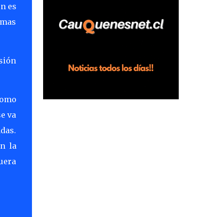
n es
horas en el fundo San Baldomero, ubicado
umas
en el sector Dollimbuta, comuna de
Pelluhue. Allí, mientras se encontraba junto
a su madre y su hijo entregando
recomendaciones a los trabajadores de la
sión
plantación de frutillas, habría sostenido una
discusión con su hermano, quien permanecía
en el lugar a bordo de una camioneta. De
como
acuerdo con la declaración, tras recriminarle
se va
por intervenir con los trabajadores, el edil
descendió del vehículo y, en medio de la
das.
confrontación, la habría tomado de los
n la
hombros, empujado al suelo y agredido con
fuera
golpes de pies y manos, mientr...