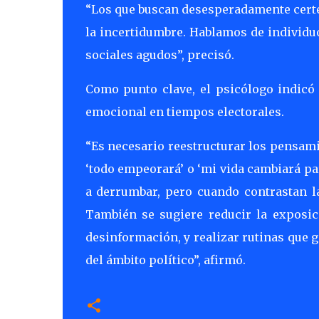
“Los que buscan desesperadamente certe
la incertidumbre. Hablamos de individ
sociales agudos”, precisó.
Como punto clave, el psicólogo indicó 
emocional en tiempos electorales.
“Es necesario reestructurar los pensam
‘todo empeorará’ o ‘mi vida cambiará par
a derrumbar, pero cuando contrastan l
También se sugiere reducir la exposici
desinformación, y realizar rutinas que g
del ámbito político”, afirmó.