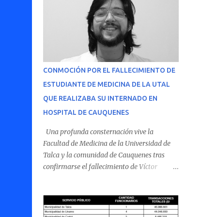
CONMOCIÓN POR EL FALLECIMIENTO DE
ESTUDIANTE DE MEDICINA DE LA UTAL
QUE REALIZABA SU INTERNADO EN
HOSPITAL DE CAUQUENES
Una profunda consternación vive la
Facultad de Medicina de la Universidad de
Talca y la comunidad de Cauquenes tras
confirmarse el fallecimiento de Víctor
Villena Pavez, estudiante de medicina que
realizaba su internado en el Hospital de
Cauquenes. De acuerdo con los antecedentes
conocidos, el joven se presentó a cumplir su