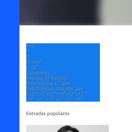
+
10
°
C
H:
+
10°
L:
+
3°
Cauquenes
Viernes, 07 Agosto
Previsión para 7 días
Sáb
Dom
Lun
Mar
Mié
Jue
+
10°
+
10°
+
11°
+
12°
+
13°
+
12°
+
3°
+
2°
+
1°
+
2°
+
2°
+
5°
Entradas populares