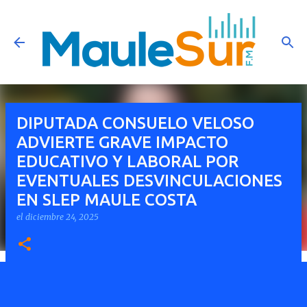
Ir al contenido principal
DIPUTADA CONSUELO VELOSO
ADVIERTE GRAVE IMPACTO
EDUCATIVO Y LABORAL POR
EVENTUALES DESVINCULACIONES
EN SLEP MAULE COSTA
el
diciembre 24, 2025