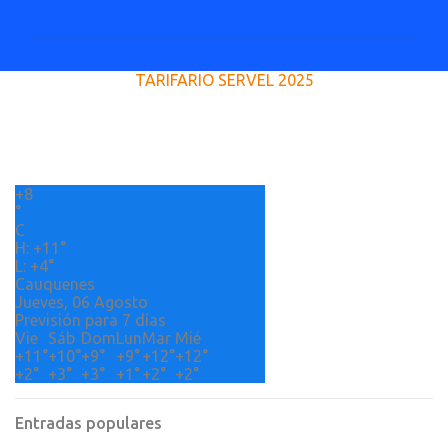
o
m
e
TARIFARIO SERVEL 2025
n
t
a
r
+
8
i
°
o
C
H:
+
11°
s
L:
+
4°
Cauquenes
Jueves, 06 Agosto
Previsión para 7 días
Vie
Sáb
Dom
Lun
Mar
Mié
+
11°
+
10°
+
9°
+
9°
+
12°
+
12°
+
2°
+
3°
+
3°
+
1°
+
2°
+
2°
Entradas populares