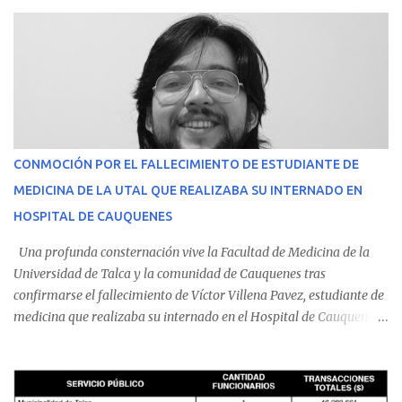
CONMOCIÓN POR EL FALLECIMIENTO DE ESTUDIANTE DE
MEDICINA DE LA UTAL QUE REALIZABA SU INTERNADO EN
HOSPITAL DE CAUQUENES
Una profunda consternación vive la Facultad de Medicina de la
Universidad de Talca y la comunidad de Cauquenes tras
confirmarse el fallecimiento de Víctor Villena Pavez, estudiante de
medicina que realizaba su internado en el Hospital de Cauquenes.
De acuerdo con los antecedentes conocidos, el joven se presentó a
cumplir su jornada en el recinto asistencial manifestando
malestares físicos. Dada la complejidad de su estado de salud, el