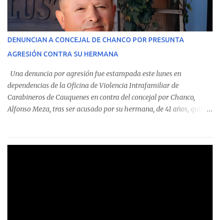
identificó a cuatro funcionarios involucrados en este tipo de
operaciones. Asimismo, se precisa que uno de los casos
corresponde a un funcionario de la Municipalidad de Chanco,
DENUNCIAN A CONCEJAL DE CHANCO POR PRESUNTA
sumándose a otras comunas del Maule donde también se
AGRESIÓN CONTRA SU HERMANA
detectaron incumplimientos a la normativa vigente. El informe
precisa que la mayor cantidad de dinero apostado se registró en
Una denuncia por agresión fue estampada este lunes en
Talca, donde...
dependencias de la Oficina de Violencia Intrafamiliar de
Carabineros de Cauquenes en contra del concejal por Chanco,
Alfonso Meza, tras ser acusado por su hermana, de 41 años, quien
aseguró haber sido víctima de un violento episodio en un predio
agrícola familiar. Según consta en el parte policial, la denunciante
relató que los hechos ocurrieron cerca de las 11:30 horas en el
fundo San Baldomero, ubicado en el sector Dollimbuta, comuna de
Pelluhue. Allí, mientras se encontraba junto a su madre y su hijo
entregando recomendaciones a los trabajadores de la plantación
de frutillas, habría sostenido una discusión con su hermano, quien
permanecía en el lugar a bordo de una camioneta. De acuerdo con
la declaración, tras recriminarle por intervenir con los