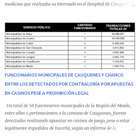
medicina que realizaba su internado en el Hospital de Cauquenes.
De acuerdo con los antecedentes conocidos, el joven se presentó a
cumplir su jornada en el recinto asistencial manifestando
malestares físicos. Dada la complejidad de su estado de salud, el
equipo médico determinó su traslado de urgencia al Hospital
Regional de Talca y dado la urgencia la ambulancia partió hacia
Talca con escolta de Carabineros. En medio del traslado, el
estudiante de medicina de 25 años, se agravó y pese a los esfuerzos
del personal de emergencia terminó falleciendo, sin alcanzar a
recibir atención especializada en el centro de destino. Apenas se
FUNCIONARIOS MUNICIPALES DE CAUQUENES Y CHANCO
conoció la gravedad de su condición, sus padres —residentes en
ENTRE LOS DETECTADOS POR CONTRALORÍA POR APUESTAS
Villarrica— se trasladaron a Cauquenes con la esperanza de una
EN CASINOS PESE A PROHIBICIÓN LEGAL
evolución favorable. No obstante, alrededo...
Un total de 56 funcionarios municipales de la Región del Maule,
entre ellos 4 pertenecientes a la comuna de Cauquenes, fueron
detectados realizando apuestas en casinos de juego, pese a estar
legalmente impedidos de hacerlo, según un informe de la
Contraloría General de la República . Los antecedentes forman