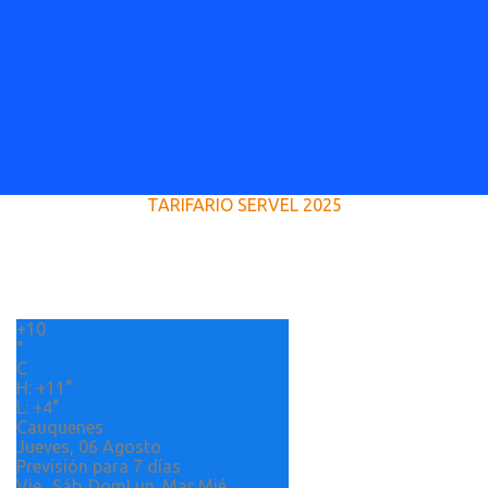
C
o
m
e
TARIFARIO SERVEL 2025
n
t
a
r
+
10
i
°
o
C
H:
+
11°
s
L:
+
4°
Cauquenes
Jueves, 06 Agosto
Previsión para 7 días
Vie
Sáb
Dom
Lun
Mar
Mié