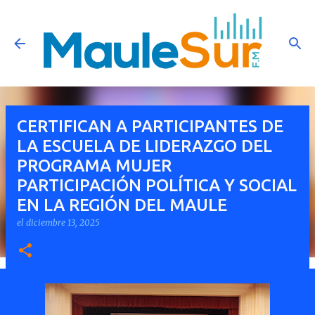
Ir al contenido principal
CERTIFICAN A PARTICIPANTES DE
LA ESCUELA DE LIDERAZGO DEL
PROGRAMA MUJER
PARTICIPACIÓN POLÍTICA Y SOCIAL
EN LA REGIÓN DEL MAULE
el
diciembre 13, 2025