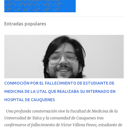
+
11°
+
10°
+
10°
+
11°
+
12°
+
13°
+
2°
+
3°
+
2°
+
2°
+
2°
+
2°
Entradas populares
CONMOCIÓN POR EL FALLECIMIENTO DE ESTUDIANTE DE
MEDICINA DE LA UTAL QUE REALIZABA SU INTERNADO EN
HOSPITAL DE CAUQUENES
Una profunda consternación vive la Facultad de Medicina de la
Universidad de Talca y la comunidad de Cauquenes tras
confirmarse el fallecimiento de Víctor Villena Pavez, estudiante de