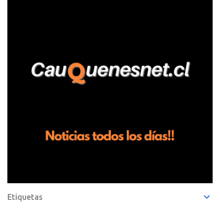
Pelluhue. Allí, mientras se encontraba junto a su madre y su hijo
entregando recomendaciones a los trabajadores de la plantación
de frutillas, habría sostenido una discusión con su hermano, quien
permanecía en el lugar a bordo de una camioneta. De acuerdo con
la declaración, tras recriminarle por intervenir con los
trabajadores, el edil descendió del vehículo y, en medio de la
confrontación, la habría tomado de los hombros, empujado al
suelo y agredido con golpes de pies y manos, mientr...
Etiquetas