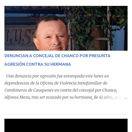
parte del Consolidado de Información Circular (CIC) N° 20, el cual
estableció que estos funcionarios —quienes administran o
custodian fondos públicos— efectuaron transacciones por un
monto total de $116.075.918 entre enero de 2024 y junio de 2025.
En el detalle regional, se indica que en la comuna de Cauquenes se
identificó a cuatro funcionarios involucrados en este tipo de
operaciones. Asimismo, se precisa que uno de los casos
corresponde a un funcionario de la Municipalidad de Chanco,
DENUNCIAN A CONCEJAL DE CHANCO POR PRESUNTA
sumándose a otras comunas del Maule donde también se
AGRESIÓN CONTRA SU HERMANA
detectaron incumplimientos a la normativa vigente. El informe
precisa que la mayor cantidad de dinero apostado se registró en
Una denuncia por agresión fue estampada este lunes en
Talca, donde...
dependencias de la Oficina de Violencia Intrafamiliar de
Carabineros de Cauquenes en contra del concejal por Chanco,
Alfonso Meza, tras ser acusado por su hermana, de 41 años, quien
aseguró haber sido víctima de un violento episodio en un predio
agrícola familiar. Según consta en el parte policial, la denunciante
relató que los hechos ocurrieron cerca de las 11:30 horas en el
fundo San Baldomero, ubicado en el sector Dollimbuta, comuna de