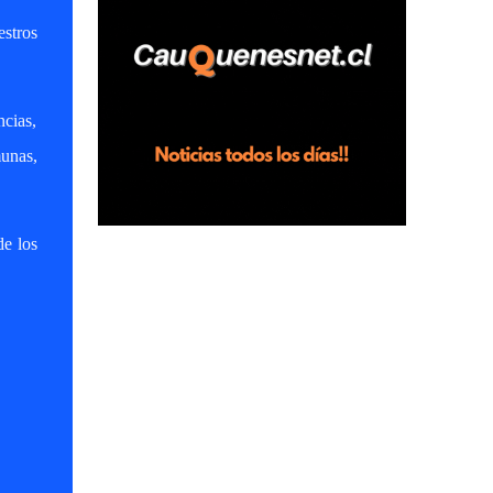
horas en el fundo San Baldomero, ubicado
estros
en el sector Dollimbuta, comuna de
Pelluhue. Allí, mientras se encontraba junto
a su madre y su hijo entregando
cias,
recomendaciones a los trabajadores de la
plantación de frutillas, habría sostenido una
munas,
discusión con su hermano, quien permanecía
en el lugar a bordo de una camioneta. De
acuerdo con la declaración, tras recriminarle
de los
por intervenir con los trabajadores, el edil
descendió del vehículo y, en medio de la
confrontación, la habría tomado de los
hombros, empujado al suelo y agredido con
golpes de pies y manos, mientr...