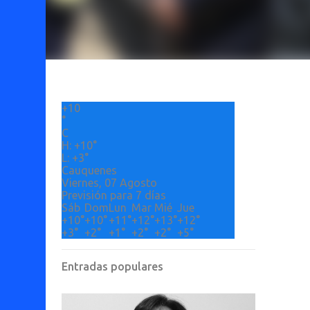
+
10
°
C
H:
+
10°
L:
+
3°
Cauquenes
Viernes, 07 Agosto
Previsión para 7 días
Sáb
Dom
Lun
Mar
Mié
Jue
+
10°
+
10°
+
11°
+
12°
+
13°
+
12°
+
3°
+
2°
+
1°
+
2°
+
2°
+
5°
Entradas populares