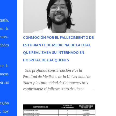
uquén,
en la
arez-
CONMOCIÓN POR EL FALLECIMIENTO DE
idades
ESTUDIANTE DE MEDICINA DE LA UTAL
QUE REALIZABA SU INTERNADO EN
HOSPITAL DE CAUQUENES
or la
Una profunda consternación vive la
pocos
Facultad de Medicina de la Universidad de
on las
Talca y la comunidad de Cauquenes tras
confirmarse el fallecimiento de Víctor
Villena Pavez, estudiante de medicina que
realizaba su internado en el Hospital de
región
Cauquenes. De acuerdo con los antecedentes
; hoy
conocidos, el joven se presentó a cumplir su