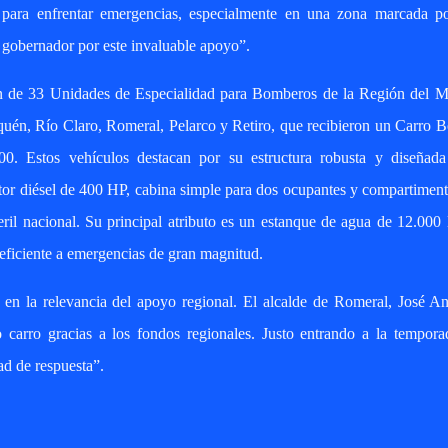
a para enfrentar emergencias, especialmente en una zona marcada po
gobernador por este invaluable apoyo”.
ón de 33 Unidades de Especialidad para Bomberos de la Región del M
uquén, Río Claro, Romeral, Pelarco y Retiro, que recibieron un Carro
0. Estos vehículos destacan por su estructura robusta y diseñada
otor diésel de 400 HP, cabina simple para dos ocupantes y compartimen
l nacional. Su principal atributo es un estanque de agua de 12.000 l
ficiente a emergencias de gran magnitud.
n en la relevancia del apoyo regional. El alcalde de Romeral, José A
 carro gracias a los fondos regionales. Justo entrando a la tempora
ad de respuesta”.