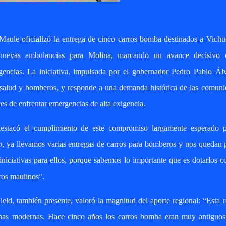
Maule oficializó la entrega de cinco carros bomba destinados a Vich
nuevas ambulancias para Molina, marcando un avance decisivo 
gencias. La iniciativa, impulsada por el gobernador Pedro Pablo Álv
de salud y bomberos, y responde a una demanda histórica de las comun
s de enfrentar emergencias de alta exigencia.
estacó el cumplimiento de este compromiso largamente esperado p
 ya llevamos varias entregas de carros para bomberos y nos quedan 
niciativas para ellos, porque sabemos lo importante que es dotarlos c
ros maulinos”.
eld, también presente, valoró la magnitud del aporte regional: “Esta 
inas modernas. Hace cinco años los carros bomba eran muy antiguos