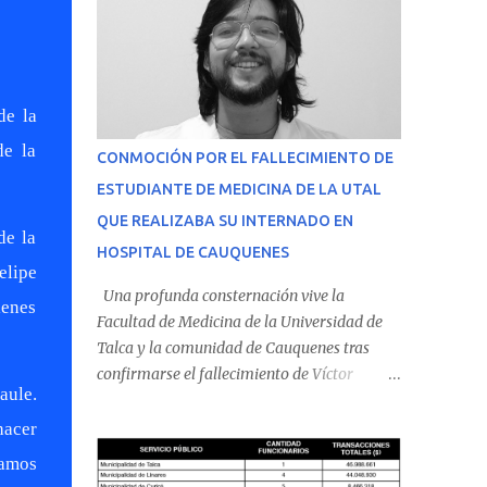
de la
de la
CONMOCIÓN POR EL FALLECIMIENTO DE
ESTUDIANTE DE MEDICINA DE LA UTAL
QUE REALIZABA SU INTERNADO EN
de la
HOSPITAL DE CAUQUENES
elipe
Una profunda consternación vive la
ienes
Facultad de Medicina de la Universidad de
Talca y la comunidad de Cauquenes tras
confirmarse el fallecimiento de Víctor
aule.
Villena Pavez, estudiante de medicina que
realizaba su internado en el Hospital de
hacer
Cauquenes. De acuerdo con los antecedentes
tamos
conocidos, el joven se presentó a cumplir su