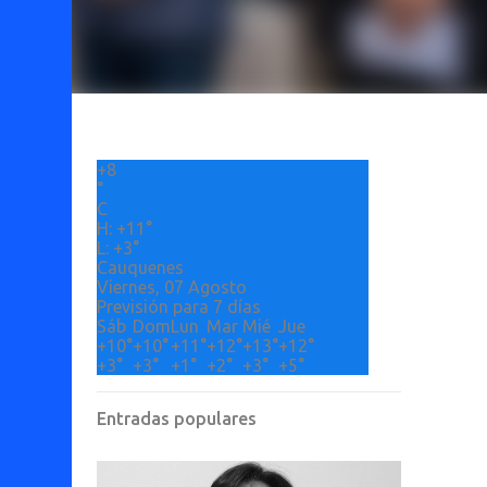
+
8
°
C
H:
+
11°
L:
+
3°
Cauquenes
Viernes, 07 Agosto
Previsión para 7 días
Sáb
Dom
Lun
Mar
Mié
Jue
+
10°
+
10°
+
11°
+
12°
+
13°
+
12°
+
3°
+
3°
+
1°
+
2°
+
3°
+
5°
Entradas populares