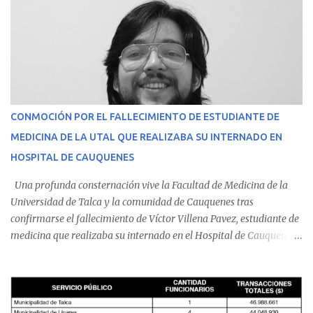
CONMOCIÓN POR EL FALLECIMIENTO DE ESTUDIANTE DE
MEDICINA DE LA UTAL QUE REALIZABA SU INTERNADO EN
HOSPITAL DE CAUQUENES
Una profunda consternación vive la Facultad de Medicina de la
Universidad de Talca y la comunidad de Cauquenes tras
confirmarse el fallecimiento de Víctor Villena Pavez, estudiante de
medicina que realizaba su internado en el Hospital de Cauquenes.
De acuerdo con los antecedentes conocidos, el joven se presentó a
cumplir su jornada en el recinto asistencial manifestando
malestares físicos. Dada la complejidad de su estado de salud, el
equipo médico determinó su traslado de urgencia al Hospital