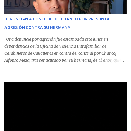
identificó a cuatro funcionarios involucrados en este tipo de
operaciones. Asimismo, se precisa que uno de los casos
corresponde a un funcionario de la Municipalidad de Chanco,
DENUNCIAN A CONCEJAL DE CHANCO POR PRESUNTA
sumándose a otras comunas del Maule donde también se
AGRESIÓN CONTRA SU HERMANA
detectaron incumplimientos a la normativa vigente. El informe
precisa que la mayor cantidad de dinero apostado se registró en
Una denuncia por agresión fue estampada este lunes en
Talca, donde...
dependencias de la Oficina de Violencia Intrafamiliar de
Carabineros de Cauquenes en contra del concejal por Chanco,
Alfonso Meza, tras ser acusado por su hermana, de 41 años, quien
aseguró haber sido víctima de un violento episodio en un predio
agrícola familiar. Según consta en el parte policial, la denunciante
relató que los hechos ocurrieron cerca de las 11:30 horas en el
fundo San Baldomero, ubicado en el sector Dollimbuta, comuna de
Pelluhue. Allí, mientras se encontraba junto a su madre y su hijo
entregando recomendaciones a los trabajadores de la plantación
de frutillas, habría sostenido una discusión con su hermano, quien
permanecía en el lugar a bordo de una camioneta. De acuerdo con
la declaración, tras recriminarle por intervenir con los
trabajadores, el edil descendió del vehículo y, en medio de la