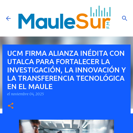
Ir al contenido principal
UCM FIRMA ALIANZA INÉDITA CON
UTALCA PARA FORTALECER LA
INVESTIGACIÓN, LA INNOVACIÓN Y
LA TRANSFERENCIA TECNOLÓGICA
EN EL MAULE
el
noviembre 04, 2025