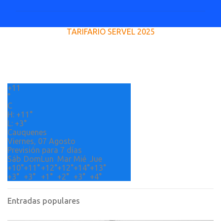
m
e
TARIFARIO SERVEL 2025
n
t
a
r
+
11
i
°
o
C
H:
+
11°
s
L:
+
3°
Cauquenes
Viernes, 07 Agosto
Previsión para 7 días
Sáb
Dom
Lun
Mar
Mié
Jue
+
10°
+
11°
+
12°
+
12°
+
14°
+
13°
+
3°
+
3°
+
1°
+
2°
+
3°
+
4°
Entradas populares